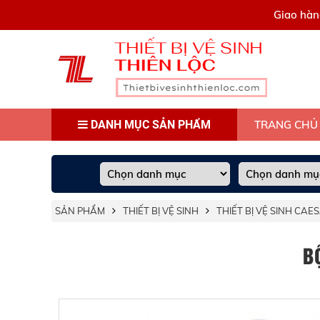
0909445903
Giao hàn
DANH MỤC SẢN PHẨM
TRANG CHỦ
SẢN PHẨM
THIẾT BỊ VỆ SINH
THIẾT BỊ VỆ SINH CAE
B