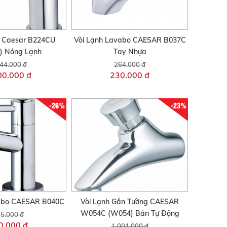
o Caesar B224CU
Vòi Lạnh Lavabo CAESAR B037C
) Nóng Lạnh
Tay Nhựa
44.000 đ
264.000 đ
00.000 đ
230.000 đ
-26%
-23%
vabo CAESAR B040C
Vòi Lạnh Gắn Tường CAESAR
W054C (W054) Bán Tự Động
5.000 đ
0.000 đ
1.001.000 đ