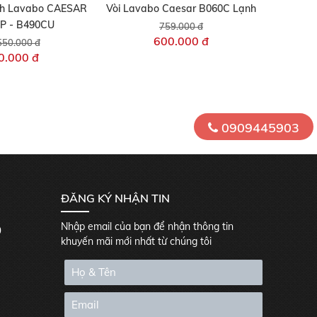
nh Lavabo CAESAR
Vòi Lavabo Caesar B060C Lạnh
P - B490CU
759.000 đ
600.000 đ
550.000 đ
0.000 đ
0909445903
ĐĂNG KÝ NHẬN TIN
Nhập email của bạn để nhận thông tin
0
khuyến mãi mới nhất từ chúng tôi