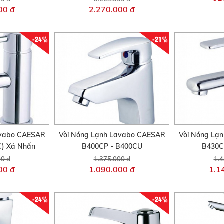
00 đ
2.270.000 đ
-24%
-21%
avabo CAESAR
Vòi Nóng Lạnh Lavabo CAESAR
Vòi Nóng Lạ
) Xả Nhấn
B400CP - B400CU
B430C
00 đ
1.375.000 đ
1.4
00 đ
1.090.000 đ
1.1
-24%
-24%