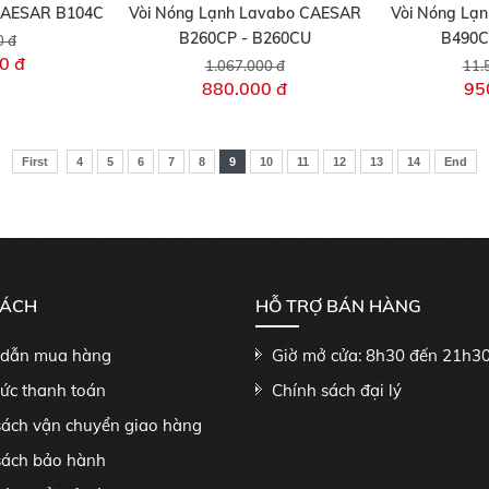
CAESAR B104C
Vòi Nóng Lạnh Lavabo CAESAR
Vòi Nóng Lạ
B260CP - B260CU
B490C
0 đ
0 đ
1.067.000 đ
11.
880.000 đ
95
First
4
5
6
7
8
9
10
11
12
13
14
End
SÁCH
HỖ TRỢ BÁN HÀNG
dẫn mua hàng
Giờ mở cửa: 8h30 đến 21h3
hức thanh toán
Chính sách đại lý
sách vận chuyển giao hàng
sách bảo hành