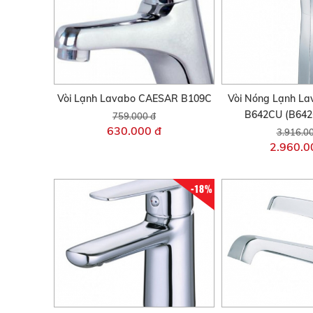
Vòi Lạnh Lavabo CAESAR B109C
Vòi Nóng Lạnh L
B642CU (B642
759.000 đ
630.000 đ
3.916.0
2.960.0
-18%