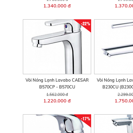
1.340.000 đ
1.370.0
-22%
Vòi Nóng Lạnh Lavabo CAESAR
Vòi Nóng Lạnh L
B570CP - B570CU
B230CU (B230C
1.562.000 đ
2.299.0
1.220.000 đ
1.750.0
-17%