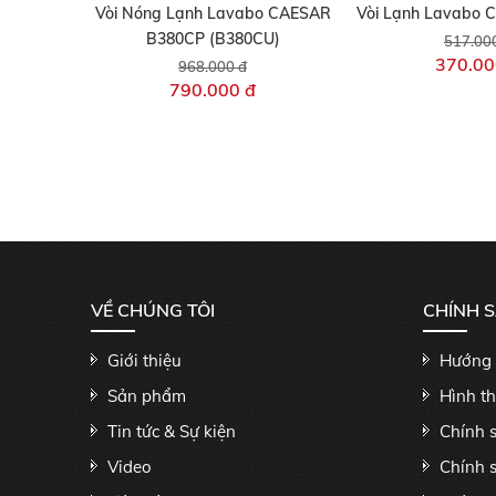
Vòi Nóng Lạnh Lavabo CAESAR
Vòi Lạnh Lavabo 
B380CP (B380CU)
517.00
370.00
968.000 đ
790.000 đ
VỀ CHÚNG TÔI
CHÍNH 
Giới thiệu
Hướng 
Sản phẩm
Hình t
Tin tức & Sự kiện
Chính 
Video
Chính 