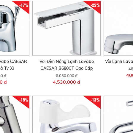
-17%
-25%
avabo CAESAR
Vòi Đèn Nóng Lạnh Lavabo
Vòi Lạnh La
ả Ty Xi
CAESAR B680CT Cao Cấp
48
40
00 đ
6.050.000 đ
0 đ
4.530.000 đ
-19%
-13%