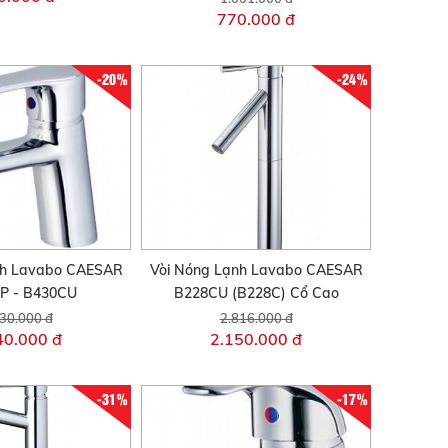
770.000 đ
-20%
-24%
nh Lavabo CAESAR
Vòi Nóng Lạnh Lavabo CAESAR
P - B430CU
B228CU (B228C) Cổ Cao
30.000 đ
2.816.000 đ
40.000 đ
2.150.000 đ
-31%
-17%