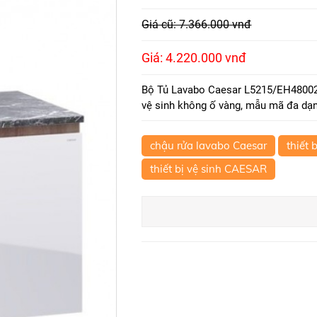
Giá cũ: 7.366.000 vnđ
Giá: 4.220.000 vnđ
Bộ Tủ Lavabo Caesar L5215/EH48002
vệ sinh không ố vàng, mẫu mã đa dạng
chậu rửa lavabo Caesar
thiết 
thiết bị vệ sinh CAESAR