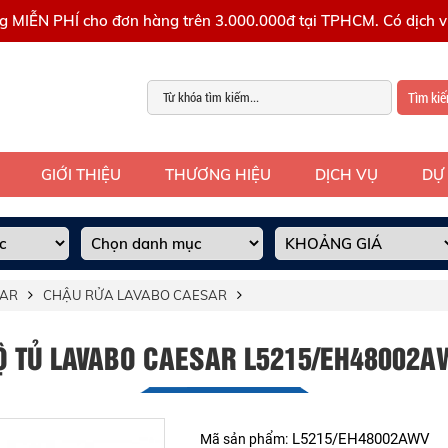
g MIỄN PHÍ cho đơn hàng trên 3.000.000đ tại TPHCM. Có dịch vụ
Tìm ki
GIỚI THIỆU
THƯƠNG HIỆU
DỊCH VỤ
DỰ
SAR
CHẬU RỬA LAVABO CAESAR
Ộ TỦ LAVABO CAESAR L5215/EH48002A
L5215/EH48002AWV
Mã sản phẩm: