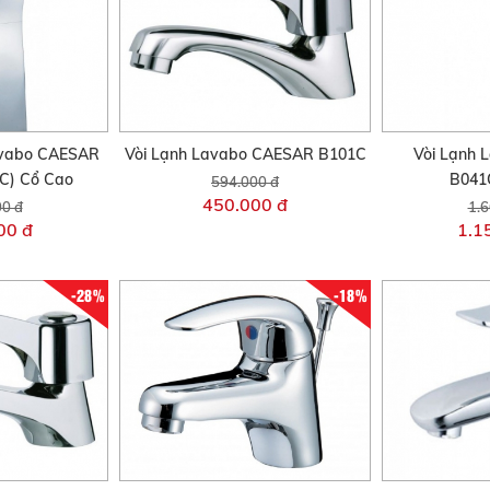
avabo CAESAR
Vòi Lạnh Lavabo CAESAR B101C
Vòi Lạnh
C) Cổ Cao
B041
594.000 đ
450.000 đ
00 đ
1.6
00 đ
1.1
-28%
-18%