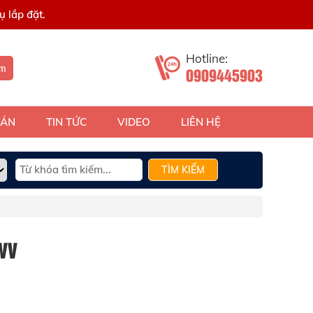
 lắp đặt.
Hotline:
ếm
0909445903
 ÁN
TIN TỨC
VIDEO
LIÊN HỆ
TÌM KIẾM
WV