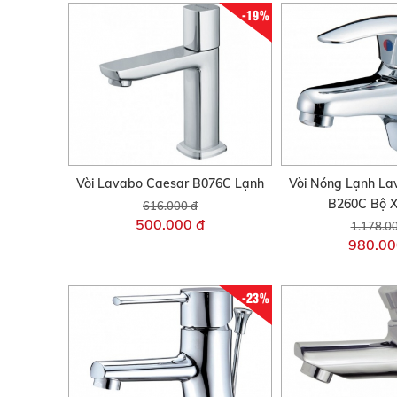
-19%
Vòi Lavabo Caesar B076C Lạnh
Vòi Nóng Lạnh L
B260C Bộ X
616.000 đ
500.000 đ
1.178.0
980.00
-23%