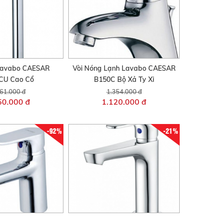
 Lavabo CAESAR
Vòi Nóng Lạnh Lavabo CAESAR
CU Cao Cổ
B150C Bộ Xả Ty Xi
61.000 đ
1.354.000 đ
50.000 đ
1.120.000 đ
-92%
-21%