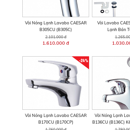
Vòi Nóng Lạnh Lavabo CAESAR
Vòi Lavabo CA
B305CU (B305C)
Lạnh Bán T
2.101.000 đ
1.265.0
1.610.000 đ
1.030.0
-24%
Vòi Nóng Lạnh Lavabo CAESAR
Vòi Nóng Lạnh L
B170CU (B170CP)
B136CU (B136C) Kế
1.760.000 đ
1.793.0