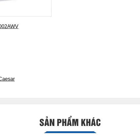
48002AWV
Caesar
SẢN PHẨM KHÁC