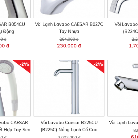
ESAR B054CU
Vòi Lạnh Lavabo CAESAR B027C
Vòi Lavab
ự Động
Tay Nhựa
(B224C
00 đ
264.000 đ
2.2
00 đ
230.000 đ
1.7
-24%
-24%
avabo CAESAR
Vòi Lavabo Caesar B225CU
Vòi Lạnh La
t Hợp Tay Sen
(B225C) Nóng Lạnh Cổ Cao
82
61
00 đ
3.003.000 đ