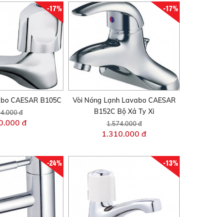
-17%
-17%
vabo CAESAR B105C
Vòi Nóng Lạnh Lavabo CAESAR
B152C Bộ Xả Ty Xi
4.000 đ
0.000 đ
1.574.000 đ
1.310.000 đ
-24%
-13%