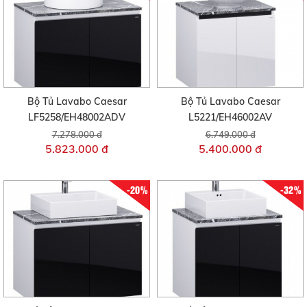
Bộ Tủ Lavabo Caesar
Bộ Tủ Lavabo Caesar
LF5258/EH48002ADV
L5221/EH46002AV
7.278.000 đ
6.749.000 đ
5.823.000 đ
5.400.000 đ
-20%
-32%