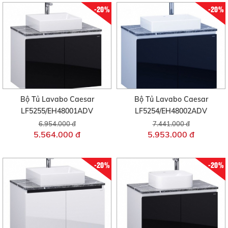
-20%
-20%
Bộ Tủ Lavabo Caesar
Bộ Tủ Lavabo Caesar
LF5255/EH48001ADV
LF5254/EH48002ADV
6.954.000 đ
7.441.000 đ
5.564.000 đ
5.953.000 đ
-20%
-20%