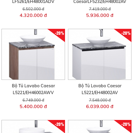
LF5261/EH48001ADV
CaesarLF5232/EH48002AV
6.502.000 đ
7.419.000 đ
4.320.000 đ
5.936.000 đ
-20%
-20%
Bộ Tủ Lavabo Caesar
Bộ Tủ Lavabo Caesar
L5221/EH46002AWV
L5221/EH48002AV
6.749.000 đ
7.548.000 đ
5.400.000 đ
6.039.000 đ
-20%
-20%