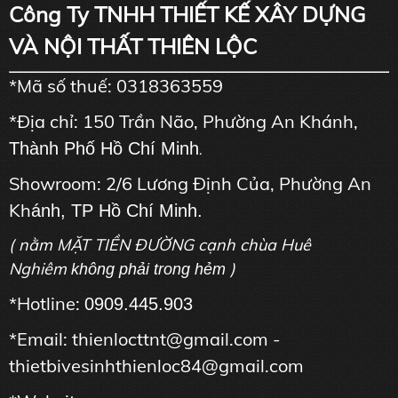
Công Ty TNHH THIẾT KẾ XÂY DỰNG
VÀ NỘI THẤT THIÊN LỘC
*Mã số thuế: 0318363559
*Địa chỉ: 150 Trần Não, Phường An Khánh,
Thành Phố Hồ Chí Minh
.
Showroom: 2/6 Lương Định Của, Phường An
Kh
ánh, TP Hồ Chí Minh.
( nằm MẶT TIỀN ĐƯỜNG cạnh chùa Huê
Nghiêm
)
không phải trong hẻm
*Hotline:
0909.445.903
*Email: thienlocttnt@gmail.com -
thietbivesinhthienloc84@gmail.com