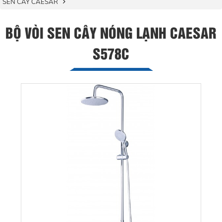
SEN CÂY CAESAR
BỘ VÒI SEN CÂY NÓNG LẠNH CAESAR
S578C