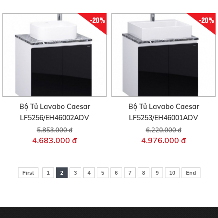
-20%
-20%
Bộ Tủ Lavabo Caesar
Bộ Tủ Lavabo Caesar
LF5256/EH46002ADV
LF5253/EH46001ADV
5.853.000 đ
6.220.000 đ
4.683.000 đ
4.976.000 đ
First
1
2
3
4
5
6
7
8
9
10
End