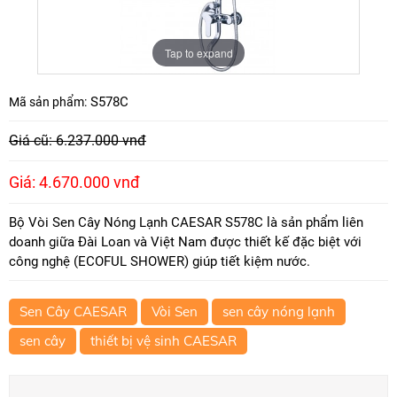
Tap to expand
S578C
Mã sản phẩm:
Giá cũ: 6.237.000 vnđ
Giá: 4.670.000 vnđ
Bộ Vòi Sen Cây Nóng Lạnh CAESAR S578C là sản phẩm liên
doanh giữa Đài Loan và Việt Nam được thiết kế đặc biệt với
công nghệ (ECOFUL SHOWER) giúp tiết kiệm nước.
Sen Cây CAESAR
Vòi Sen
sen cây nóng lạnh
sen cây
thiết bị vệ sinh CAESAR