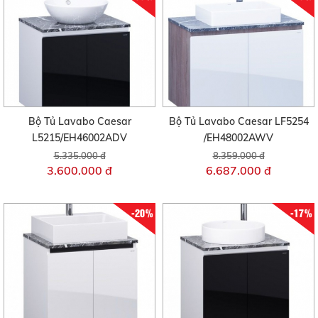
Bộ Tủ Lavabo Caesar
Bộ Tủ Lavabo Caesar LF5254
L5215/EH46002ADV
/EH48002AWV
5.335.000 đ
8.359.000 đ
3.600.000 đ
6.687.000 đ
-20%
-17%