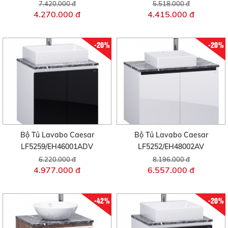
7.420.000 đ
5.518.000 đ
4.270.000 đ
4.415.000 đ
-20%
-20%
Bộ Tủ Lavabo Caesar
Bộ Tủ Lavabo Caesar
LF5259/EH46001ADV
LF5252/EH48002AV
6.220.000 đ
8.196.000 đ
4.977.000 đ
6.557.000 đ
-42%
-20%