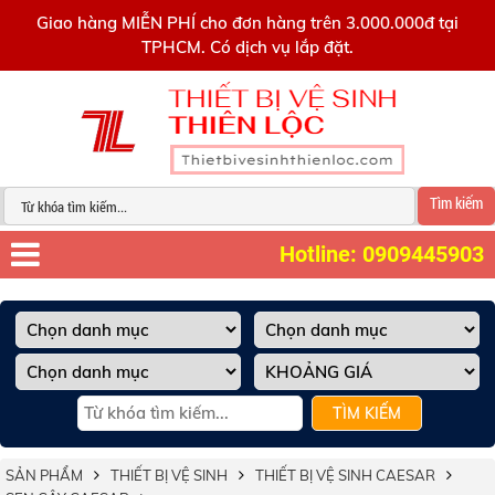
0909445903
Giao hàng MIỄN PHÍ cho đơn hàng trên 3.000.000đ tại
TPHCM. Có dịch vụ lắp đặt.
Tìm kiếm
Hotline: 0909445903
TÌM KIẾM
SẢN PHẨM
THIẾT BỊ VỆ SINH
THIẾT BỊ VỆ SINH CAESAR