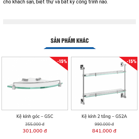
cho khách sạn, biệt thự và bất kỳ công trình nào.
SẢN PHẨM KHÁC
-15%
-15%
Kệ kính góc – GSC
Kệ kính 2 tầng – GS2A
355.000 đ
990.000 đ
301.000 đ
841.000 đ