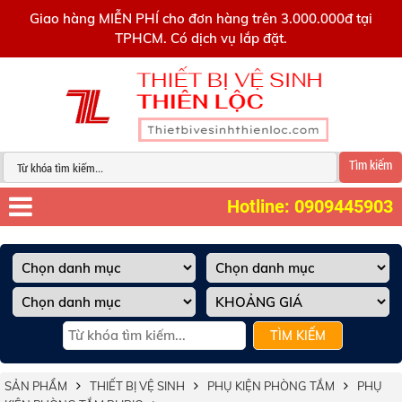
0909445903
Giao hàng MIỄN PHÍ cho đơn hàng trên 3.000.000đ tại
TPHCM. Có dịch vụ lắp đặt.
Tìm kiếm
Hotline: 0909445903
TÌM KIẾM
SẢN PHẨM
THIẾT BỊ VỆ SINH
PHỤ KIỆN PHÒNG TẮM
PHỤ