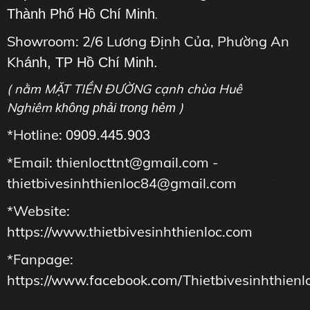
Thành Phố Hồ Chí Minh
.
Showroom: 2/6 Lương Định Của, Phường An
Kh
ánh, TP Hồ Chí Minh.
( nằm MẶT TIỀN ĐƯỜNG cạnh chùa Huê
Nghiêm
)
không phải trong hẻm
*Hotline:
0909.445.903
*Email: thienlocttnt@gmail.com -
thietbivesinhthienloc84@gmail.com
*Website:
https://www.thietbivesinhthienloc.com
*Fanpage:
https://www.facebook.com/Thietbivesinhthienl