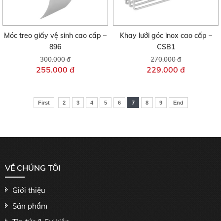
Móc treo giấy vệ sinh cao cấp –
Khay lưới góc inox cao cấp –
896
CSB1
300.000 đ
270.000 đ
255.000 đ
229.000 đ
First
2
3
4
5
6
7
8
9
End
VỀ CHÚNG TÔI
Giới thiệu
Sản phẩm