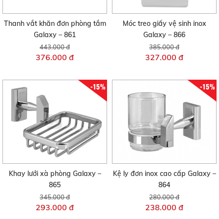
Thanh vắt khăn đơn phòng tắm
Móc treo giấy vệ sinh inox
Galaxy – 861
Galaxy – 866
443.000 đ
385.000 đ
376.000 đ
327.000 đ
-15%
-15%
Khay lưới xà phòng Galaxy –
Kệ ly đơn inox cao cấp Galaxy –
865
864
345.000 đ
280.000 đ
293.000 đ
238.000 đ