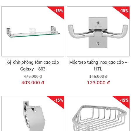
-15%
-15%
Kệ kính phòng tắm cao cấp
Móc treo tường inox cao cấp –
Galaxy – 863
HTL
475.000 đ
145.000 đ
403.000 đ
123.000 đ
-15%
-15%