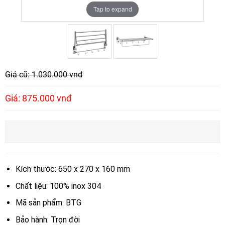
Tap to expand
Tap to expand
Giá cũ: 1.030.000 vnđ
Giá: 875.000 vnđ
Kích thước: 650 x 270 x 160 mm
Chất liệu: 100% inox 304
Mã sản phẩm: BTG
Bảo hành: Trọn đời