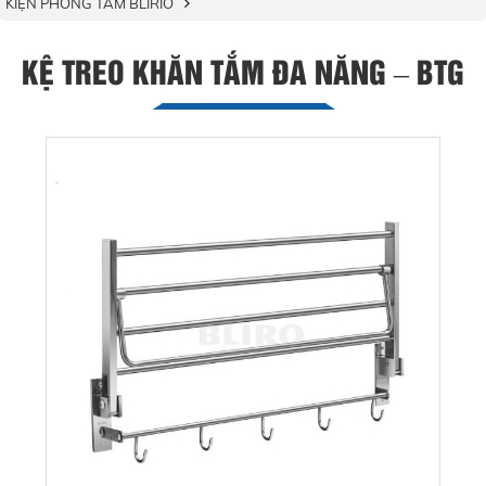
KIỆN PHÒNG TẮM BLIRIO
KỆ TREO KHĂN TẮM ĐA NĂNG – BTG