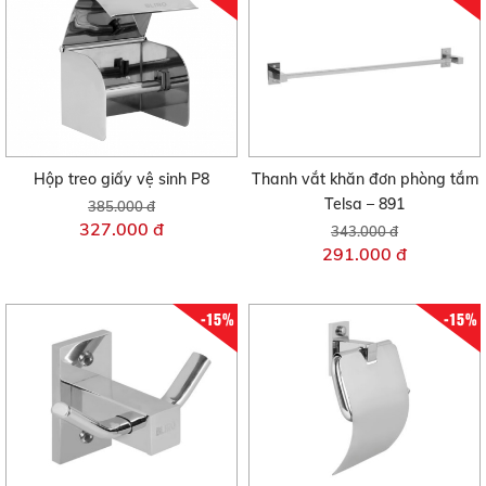
Hộp treo giấy vệ sinh P8
Thanh vắt khăn đơn phòng tắm
Telsa – 891
385.000 đ
327.000 đ
343.000 đ
291.000 đ
-15%
-15%