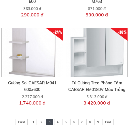
600
M763
363.000 đ
671.000 đ
290.000 đ
530.000 đ
-24%
-36%
Gương Soi CAESAR M941
Tủ Gương Treo Phòng Tắm
600x600
CAESAR EM0180V Màu Trắng
2.277.000 đ
5.313.000 đ
1.740.000 đ
3.420.000 đ
First
1
2
3
4
5
6
7
8
9
End