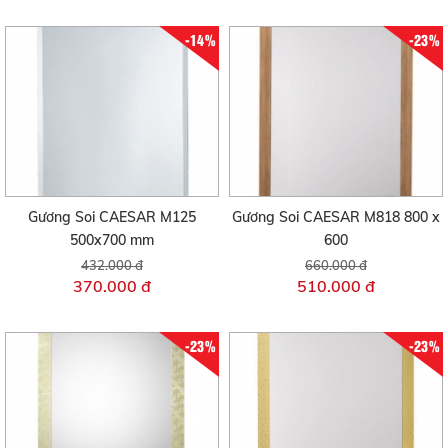
-14%
-23%
Gương Soi CAESAR M125
Gương Soi CAESAR M818 800 x
500x700 mm
600
432.000 đ
660.000 đ
370.000 đ
510.000 đ
-23%
-23%