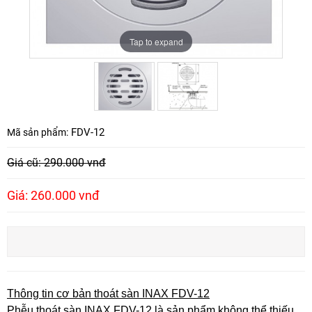
Tap to expand
Tap to expand
FDV-12
Mã sản phẩm:
Giá cũ: 290.000 vnđ
Giá: 260.000 vnđ
Thông tin cơ bản thoát sàn INAX FDV-12
Phễu thoát sàn INAX FDV-12 là sản phẩm không thể thiếu