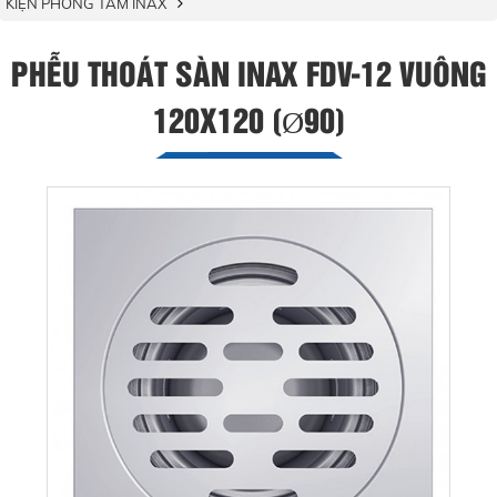
KIỆN PHÒNG TẮM INAX
PHỄU THOÁT SÀN INAX FDV-12 VUÔNG
120X120 (Ø90)