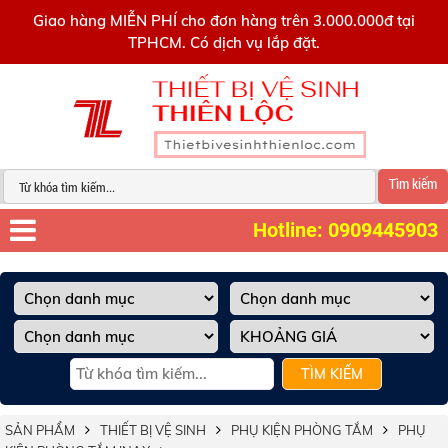
0909445903
Giao hàng MIỄN PHÍ cho đơn hàng trên 3.000.000đ tại
TPHCM. Có dịch vụ lắp đặt.
Tìm kiếm
Hotline: 0909445903
TÌM KIẾM
SẢN PHẨM
THIẾT BỊ VỆ SINH
PHỤ KIỆN PHÒNG TẮM
PHỤ