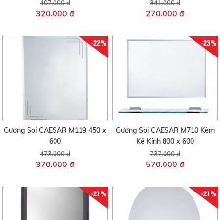
407.000 đ
341.000 đ
320.000 đ
270.000 đ
-22%
-23%
Gương Soi CAESAR M119 450 x
Gương Soi CAESAR M710 Kèm
600
Kệ Kính 800 x 600
473.000 đ
737.000 đ
370.000 đ
570.000 đ
-21%
-21%