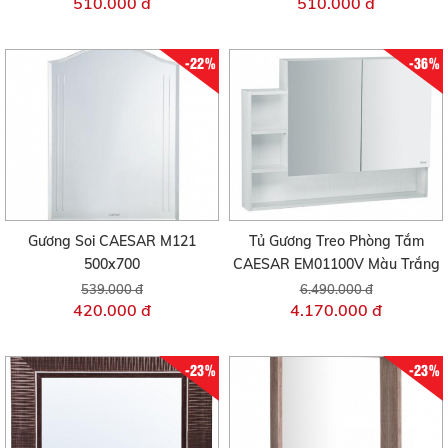
510.000 đ
510.000 đ
-22%
-36%
Gương Soi CAESAR M121
Tủ Gương Treo Phòng Tắm
500x700
CAESAR EM01100V Màu Trắng
539.000 đ
6.490.000 đ
420.000 đ
4.170.000 đ
-23%
-23%