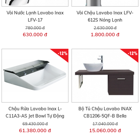
Vòi Nước Lạnh Lavabo Inax
Vòi Chậu Lavabo Inax LFV-
LFV-17
612S Nóng Lạnh
780.000 đ
2.630.000 đ
630.000 đ
1.800.000 đ
-12%
-12%
Chậu Rửa Lavabo Inax L-
Bộ Tủ Chậu Lavabo INAX
C11A3-AS Jet Bowl Tự Động
CB1206-5QF-B Bella
69.430.000 đ
17.040.000 đ
61.380.000 đ
15.060.000 đ