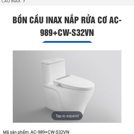
CẦU INAX
BỒN CẦU INAX NẮP RỬA CƠ AC-
989+CW-S32VN
Tap to expand
AC-989+CW-S32VN
Mã sản phẩm: