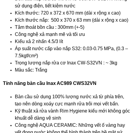
sử dụng điện, tiết kiệm nước
Kích thước: 720 x 372 x 670 mm (dài x rộng x cao)
Kích thước nắp: 500 x 370 x 63 mm (dài x rộng x cao)
Tâm thoát bồn cầu : 300mm (+-5)
Công nghệ xả mạnh mẽ và tối ưu
Kiểu xả 2 nhấn 4.5/3 lít
Áp suất nước cấp vào nắp S32: 0.03-0.75 MPa, (0.3 –
7.5kgf/cm²)
Trọng lượng nắp rửa cơ Inax CW-S32VN : ~ 3kg
Màu sắc: Trắng
Tính năng bàn cầu Inax AC989 CWS32VN
Bàn cầu sử dụng 100% lượng nước xả từ phía trên,
tạo nên dòng xoáy cực mạnh rửa trôi mọi vết bẩn.
Kỹ thuật xả rửa vành Rim Hygiene kiểu mới không góc
khuất dễ dàng vệ sinh
Công nghệ AQUA CERAMIC: Những vết ố vàng hay
vết đọng nước không thể hình thành trên bề mặt sứ