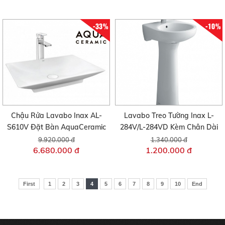
-33%
-10%
Chậu Rửa Lavabo Inax AL-
Lavabo Treo Tường Inax L-
S610V Đặt Bàn AquaCeramic
284V/L-284VD Kèm Chân Dài
9.920.000 đ
1.340.000 đ
6.680.000 đ
1.200.000 đ
First
1
2
3
4
5
6
7
8
9
10
End