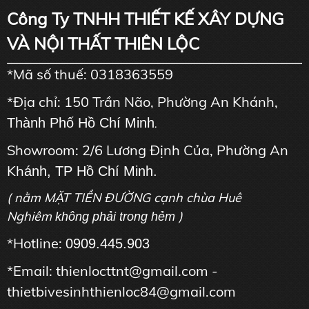
Công Ty TNHH THIẾT KẾ XÂY DỰNG
VÀ NỘI THẤT THIÊN LỘC
*Mã số thuế: 0318363559
*Địa chỉ: 150 Trần Não, Phường An Khánh,
Thành Phố Hồ Chí Minh
.
Showroom: 2/6 Lương Định Của, Phường An
Kh
ánh, TP Hồ Chí Minh.
( nằm MẶT TIỀN ĐƯỜNG cạnh chùa Huê
Nghiêm
)
không phải trong hẻm
*Hotline:
0909.445.903
*Email: thienlocttnt@gmail.com -
thietbivesinhthienloc84@gmail.com