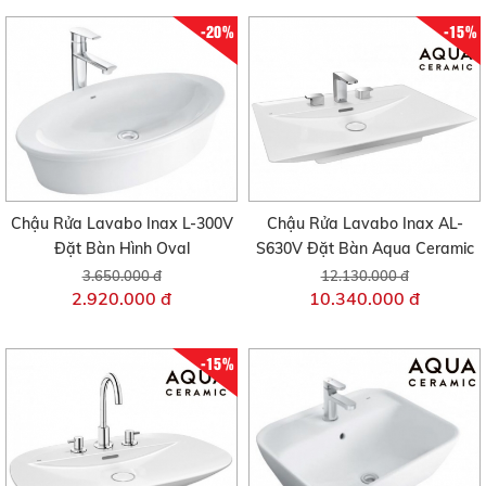
-20%
-15%
Chậu Rửa Lavabo Inax L-300V
Chậu Rửa Lavabo Inax AL-
Đặt Bàn Hình Oval
S630V Đặt Bàn Aqua Ceramic
3.650.000 đ
12.130.000 đ
2.920.000 đ
10.340.000 đ
-15%