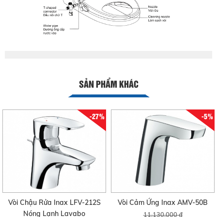
SẢN PHẨM KHÁC
-27%
-5%
Vòi Chậu Rửa Inax LFV-212S
Vòi Cảm Ứng Inax AMV-50B
Nóng Lạnh Lavabo
11.130.000 đ