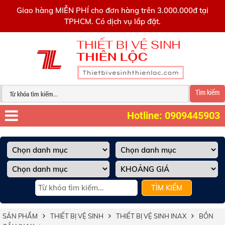
0909445903
Giao hàng MIỄN PHÍ cho đơn hàng trên 3.000.000đ tại
TPHCM. Có dịch vụ lắp đặt.
Tìm kiếm
Hotline: 0909445903
TÌM KIẾM
SẢN PHẨM
THIẾT BỊ VỆ SINH
THIẾT BỊ VỆ SINH INAX
BỒN