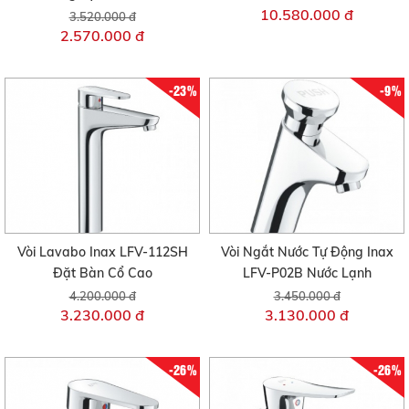
10.580.000 đ
3.520.000 đ
2.570.000 đ
-23%
-9%
Vòi Lavabo Inax LFV-112SH
Vòi Ngắt Nước Tự Động Inax
Đặt Bàn Cổ Cao
LFV-P02B Nước Lạnh
4.200.000 đ
3.450.000 đ
3.230.000 đ
3.130.000 đ
-26%
-26%