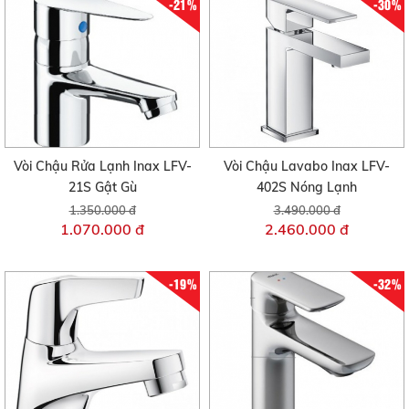
-21%
-30%
Vòi Chậu Rửa Lạnh Inax LFV-
Vòi Chậu Lavabo Inax LFV-
21S Gật Gù
402S Nóng Lạnh
1.350.000 đ
3.490.000 đ
1.070.000 đ
2.460.000 đ
-19%
-32%