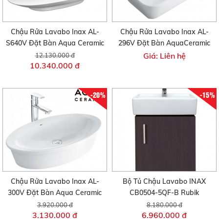
Chậu Rửa Lavabo Inax AL-
Chậu Rửa Lavabo Inax AL-
S640V Đặt Bàn Aqua Ceramic
296V Đặt Bàn AquaCeramic
Giá: Liên hệ
12.130.000 đ
10.340.000 đ
-20%
-15%
Chậu Rửa Lavabo Inax AL-
Bộ Tủ Chậu Lavabo INAX
300V Đặt Bàn Aqua Ceramic
CB0504-5QF-B Rubik
3.920.000 đ
8.180.000 đ
3.130.000 đ
6.960.000 đ