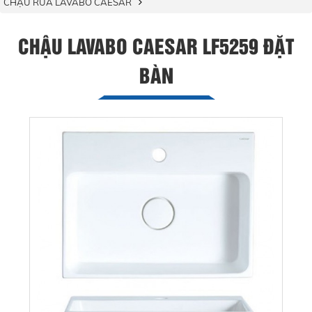
CHẬU RỬA LAVABO CAESAR
CHẬU LAVABO CAESAR LF5259 ĐẶT
BÀN