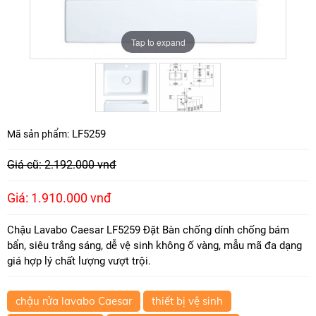
Tap to expand
Tap to expand
LF5259
Mã sản phẩm:
Giá cũ: 2.192.000 vnđ
Giá: 1.910.000 vnđ
Chậu Lavabo Caesar LF5259 Đặt Bàn chống dính chống bám
bẩn, siêu trắng sáng, dễ vệ sinh không ố vàng, mẫu mã đa dạng
giá hợp lý chất lượng vượt trội.
chậu rửa lavabo Caesar
thiết bị vệ sinh