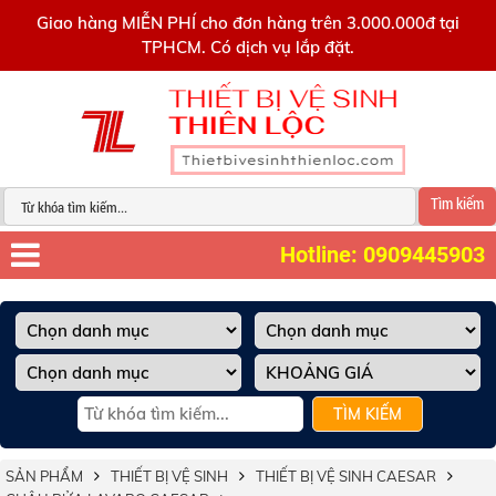
0909445903
Giao hàng MIỄN PHÍ cho đơn hàng trên 3.000.000đ tại
TPHCM. Có dịch vụ lắp đặt.
Tìm kiếm
Hotline: 0909445903
TÌM KIẾM
SẢN PHẨM
THIẾT BỊ VỆ SINH
THIẾT BỊ VỆ SINH CAESAR