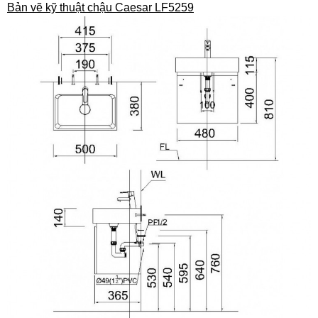
Bản vẽ kỹ thuật chậu Caesar LF5259