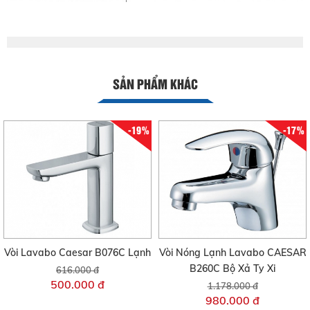
SẢN PHẨM KHÁC
-19%
-17%
Vòi Lavabo Caesar B076C Lạnh
Vòi Nóng Lạnh Lavabo CAESAR
B260C Bộ Xả Ty Xi
616.000 đ
500.000 đ
1.178.000 đ
980.000 đ