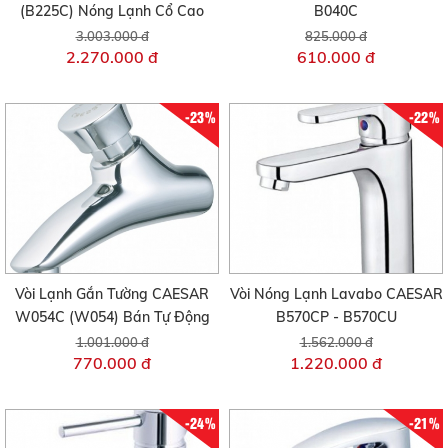
(B225C) Nóng Lạnh Cổ Cao
B040C
3.003.000 đ
825.000 đ
2.270.000 đ
610.000 đ
-23%
-22%
Vòi Lạnh Gắn Tường CAESAR
Vòi Nóng Lạnh Lavabo CAESAR
W054C (W054) Bán Tự Động
B570CP - B570CU
1.001.000 đ
1.562.000 đ
770.000 đ
1.220.000 đ
-24%
-21%