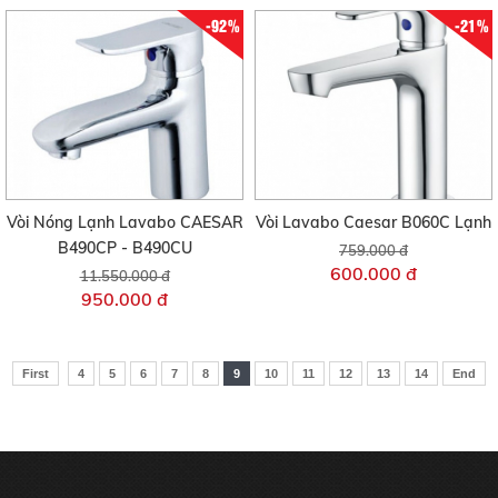
-92%
-21%
Vòi Nóng Lạnh Lavabo CAESAR
Vòi Lavabo Caesar B060C Lạnh
B490CP - B490CU
759.000 đ
600.000 đ
11.550.000 đ
950.000 đ
First
4
5
6
7
8
9
10
11
12
13
14
End