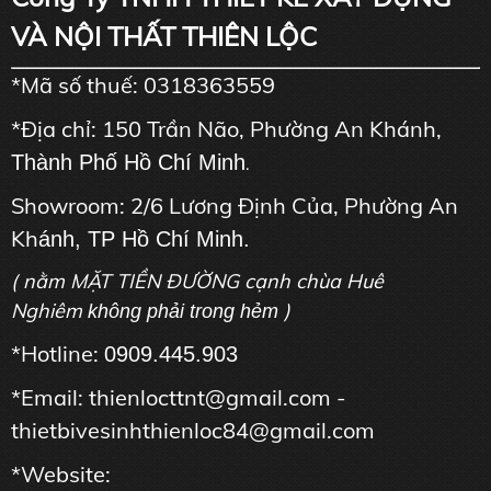
VÀ NỘI THẤT THIÊN LỘC
*Mã số thuế: 0318363559
*Địa chỉ: 150 Trần Não, Phường An Khánh,
Thành Phố Hồ Chí Minh
.
Showroom: 2/6 Lương Định Của, Phường An
Kh
ánh, TP Hồ Chí Minh.
( nằm MẶT TIỀN ĐƯỜNG cạnh chùa Huê
Nghiêm
)
không phải trong hẻm
*Hotline:
0909.445.903
*Email: thienlocttnt@gmail.com -
thietbivesinhthienloc84@gmail.com
*Website: