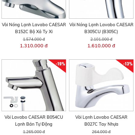
Vòi Nóng Lạnh Lavabo CAESAR
Vòi Nóng Lạnh Lavabo CAESAR
B152C Bộ Xả Ty Xi
B305CU (B305C)
1.574.000 đ
2.101.000 đ
1.310.000 đ
1.610.000 đ
-19%
-13%
Vòi Lavabo CAESAR B054CU
Vòi Lạnh Lavabo CAESAR
Lạnh Bán Tự Động
B027C Tay Nhựa
1.265.000 đ
264.000 đ