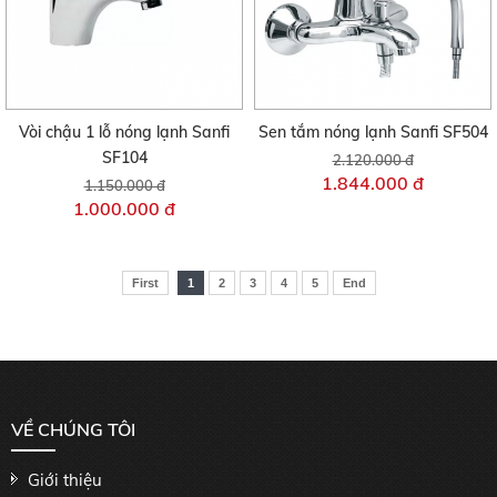
Vòi chậu 1 lỗ nóng lạnh Sanfi
Sen tắm nóng lạnh Sanfi SF504
SF104
2.120.000 đ
1.844.000 đ
1.150.000 đ
1.000.000 đ
First
1
2
3
4
5
End
VỀ CHÚNG TÔI
Giới thiệu