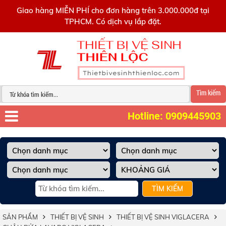
0909445903
Giao hàng MIỄN PHÍ cho đơn hàng trên 3.000.000đ tại
TPHCM. Có dịch vụ lắp đặt.
Tìm kiếm
Hotline: 0909445903
TÌM KIẾM
SẢN PHẨM
THIẾT BỊ VỆ SINH
THIẾT BỊ VỆ SINH VIGLACERA