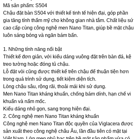
Mã sản phẩm: S504
Chậu đặt bàn S504 với thiết kế tinh tế hiện đại, góp phần
gia tăng tính thẩm mỹ cho không gian nhà tắm. Chất liệu sứ
cao cấp cùng công nghệ men Nano Titan, giúp bề mặt chậu
luôn sáng bóng và ngăn bám bẩn.
1. Những tính năng nổi bật
Thiết kế đơn giản, với kiểu dáng vuông đặt trên bàn đá, kệ
treo tường hoặc đóng tủ chậu.
Lỗ đặt vòi cũng được thiết kế trên chậu để thuận tiện hơn
trong quá trình sử dụng, tiết kiệm diện tích.
Lòng chậu sâu, rộng rãi, thoải mái khi sử dụng.
Men Nano Titan kháng khuẩn, chống bám dính, hạn chế vi
khuẩn và nấm mốc.
Kiểu dáng nhỏ gọn, sang trọng hiện đại.
2. Công nghệ men Nano Titan kháng khuẩn
Công nghệ men Nano Titan độc quyền của Viglacera được
sản xuất theo công nghệ châu Âu, lần đầu tiên có mặt tại
Việt Nam. Lớp men phủ bạc trên bề mặt sản phẩm vừa có