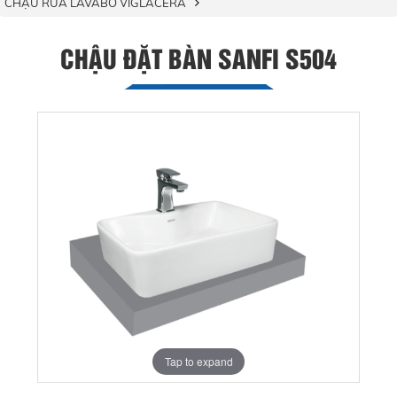
CHẬU RỬA LAVABO VIGLACERA
CHẬU ĐẶT BÀN SANFI S504
Tap to expand