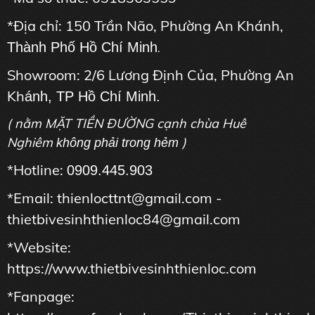
*Địa chỉ: 150 Trần Não, Phường An Khánh,
Thành Phố Hồ Chí Minh
.
Showroom: 2/6 Lương Định Của, Phường An
Kh
ánh, TP Hồ Chí Minh.
( nằm MẶT TIỀN ĐƯỜNG cạnh chùa Huê
Nghiêm
)
không phải trong hẻm
*Hotline:
0909.445.903
*Email: thienlocttnt@gmail.com -
thietbivesinhthienloc84@gmail.com
*Website:
https://www.thietbivesinhthienloc.com
*Fanpage: