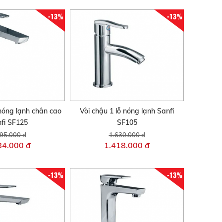
-13%
-13%
 nóng lạnh chân cao
Vòi chậu 1 lỗ nóng lạnh Sanfi
fi SF125
SF105
95.000 đ
1.630.000 đ
84.000 đ
1.418.000 đ
-13%
-13%