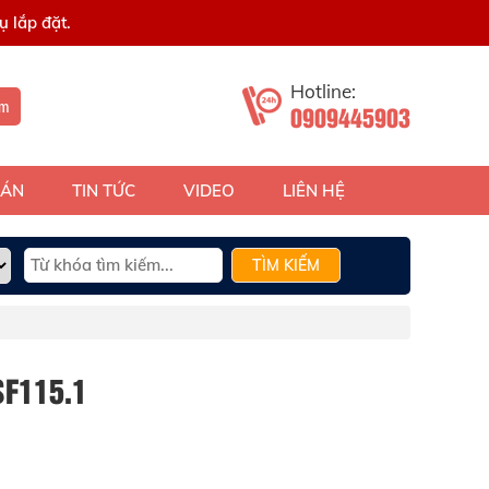
 lắp đặt.
Hotline:
ếm
0909445903
 ÁN
TIN TỨC
VIDEO
LIÊN HỆ
TÌM KIẾM
SF115.1