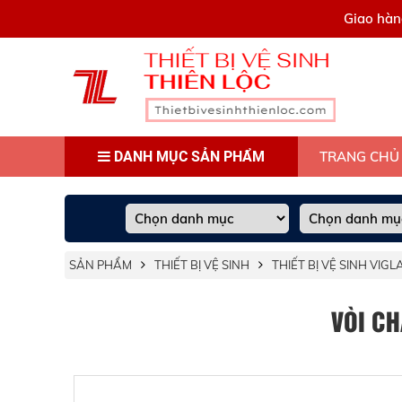
0909445903
Giao hàn
DANH MỤC SẢN PHẨM
TRANG CHỦ
SẢN PHẨM
THIẾT BỊ VỆ SINH
THIẾT BỊ VỆ SINH VIG
VÒI CH