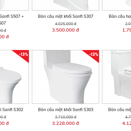
Sanfi S507 +
Bàn cầu một khối Sanfi S307
Bàn cầu hai
507
4.025.000 đ
2.0
3.500.000 đ
1.7
00 đ
00 đ
-13%
-13%
i Sanfi S302
Bàn cầu một khối Sanfi S303
Bàn cầu một
00 đ
3.710.000 đ
4.7
00 đ
3.228.000 đ
4.1