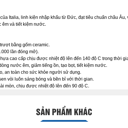
ủa Italia, linh kiện nhập khẩu từ Đức, đạt tiêu chuẩn châu Âu, 
 êm và tiết kiệm nước.
trượt bằng gốm ceramic.
.000 lần đóng mở).
hựa cao cấp chịu được nhiệt độ lên đến 140 độ C trong thời gia
dòng nước êm, giảm tiếng ồn, tạo bọt, tiết kiệm nước.
o, an toàn cho sức khỏe người sử dụng.
n vòi luôn sáng bóng và bền bỉ với thời gian.
 mài mòn, chịu được nhiệt độ lên đến 90 độ C.
SẢN PHẨM KHÁC