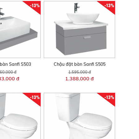
-13%
-13%
bàn Sanfi S503
Chậu đặt bàn Sanfi S505
60.000 đ
1.595.000 đ
83.000 đ
1.388.000 đ
-13%
-13%