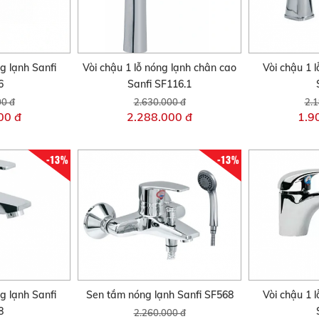
ng lạnh Sanfi
Vòi chậu 1 lỗ nóng lạnh chân cao
Vòi chậu 1 l
6
Sanfi SF116.1
00 đ
2.630.000 đ
2.1
00 đ
2.288.000 đ
1.9
-13%
-13%
ng lạnh Sanfi
Sen tắm nóng lạnh Sanfi SF568
Vòi chậu 1 l
8
2.260.000 đ