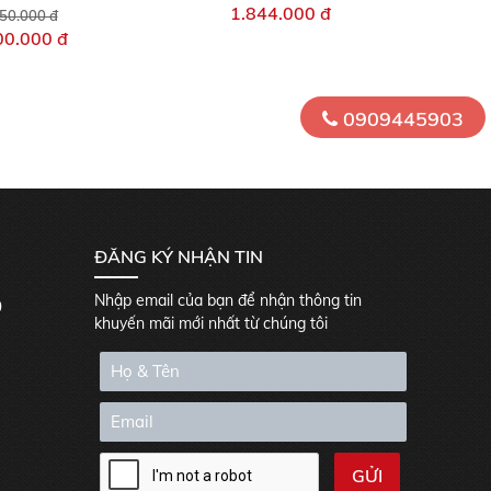
1.844.000 đ
50.000 đ
00.000 đ
0909445903
ĐĂNG KÝ NHẬN TIN
Nhập email của bạn để nhận thông tin
0
khuyến mãi mới nhất từ chúng tôi