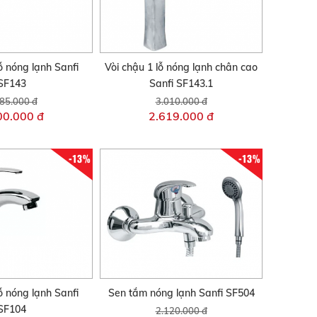
ỗ nóng lạnh Sanfi
Vòi chậu 1 lỗ nóng lạnh chân cao
SF143
Sanfi SF143.1
85.000 đ
3.010.000 đ
00.000 đ
2.619.000 đ
-13%
-13%
ỗ nóng lạnh Sanfi
Sen tắm nóng lạnh Sanfi SF504
SF104
2.120.000 đ