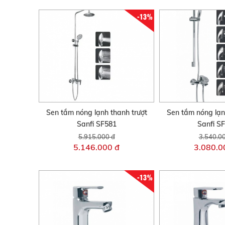
-13%
Sen tắm nóng lạnh thanh trượt
Sen tắm nóng lạn
Sanfi SF581
Sanfi S
5.915.000 đ
3.540.0
5.146.000 đ
3.080.0
-13%