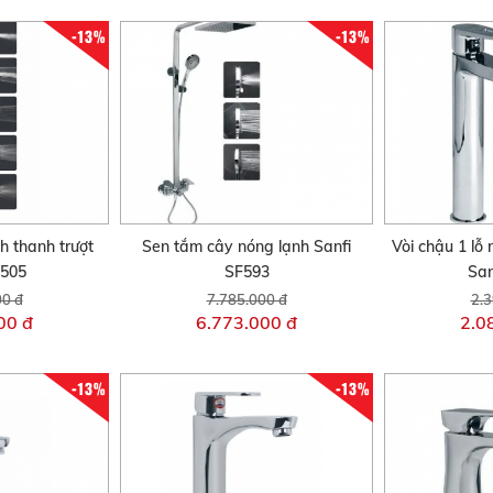
-13%
-13%
h thanh trượt
Sen tắm cây nóng lạnh Sanfi
Vòi chậu 1 lỗ
F505
SF593
San
00 đ
7.785.000 đ
2.3
00 đ
6.773.000 đ
2.0
-13%
-13%