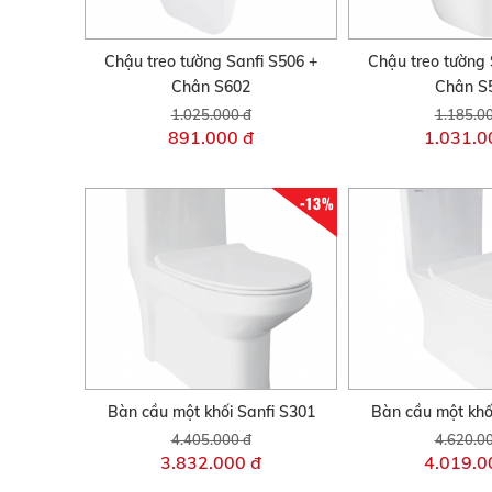
Chậu treo tường Sanfi S506 +
Chậu treo tường 
Chân S602
Chân S
1.025.000 đ
1.185.0
891.000 đ
1.031.0
-13%
Bàn cầu một khối Sanfi S301
Bàn cầu một khố
4.405.000 đ
4.620.0
3.832.000 đ
4.019.0