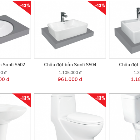
-13%
-13%
 Sanfi S502
Chậu đặt bàn Sanfi S504
Chậu đặt 
00 đ
1.105.000 đ
1.3
00 đ
961.000 đ
1.1
-13%
-13%