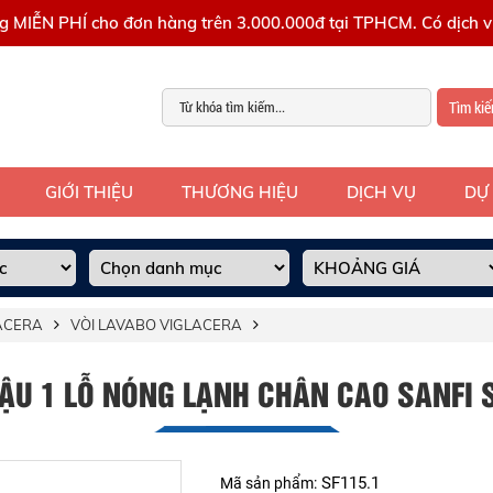
g MIỄN PHÍ cho đơn hàng trên 3.000.000đ tại TPHCM. Có dịch vụ
Tìm ki
GIỚI THIỆU
THƯƠNG HIỆU
DỊCH VỤ
DỰ
LACERA
VÒI LAVABO VIGLACERA
ẬU 1 LỖ NÓNG LẠNH CHÂN CAO SANFI 
SF115.1
Mã sản phẩm: