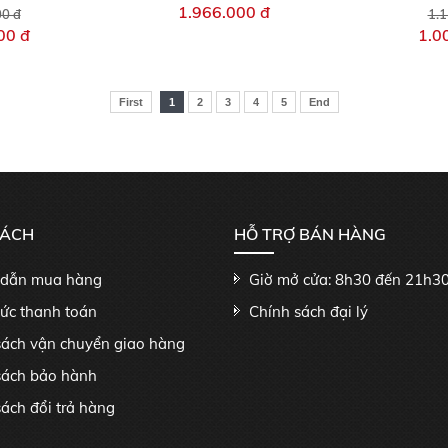
1.966.000 đ
00 đ
1.1
00 đ
1.0
First
1
2
3
4
5
End
SÁCH
HỖ TRỢ BÁN HÀNG
dẫn mua hàng
Giờ mở cửa: 8h30 đến 21h3
hức thanh toán
Chính sách đại lý
sách vận chuyển giao hàng
sách bảo hành
ách đổi trả hàng