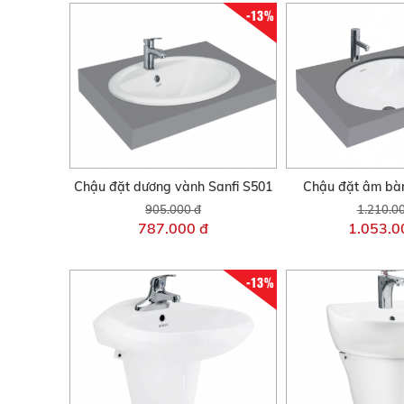
-13%
Chậu đặt dương vành Sanfi S501
Chậu đặt âm bàn
905.000 đ
1.210.0
787.000 đ
1.053.0
-13%