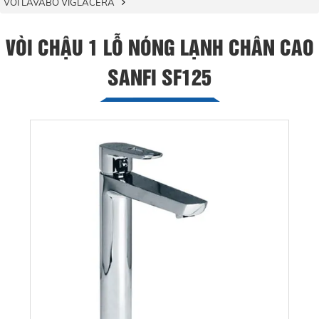
VÒI LAVABO VIGLACERA
VÒI CHẬU 1 LỖ NÓNG LẠNH CHÂN CAO
SANFI SF125