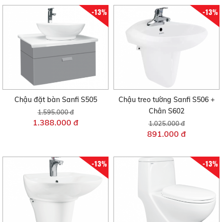
-13%
-13%
Chậu đặt bàn Sanfi S505
Chậu treo tường Sanfi S506 +
Chân S602
1.595.000 đ
1.388.000 đ
1.025.000 đ
891.000 đ
-13%
-13%