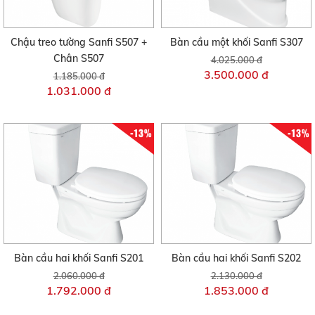
Chậu treo tường Sanfi S507 +
Bàn cầu một khối Sanfi S307
Chân S507
4.025.000 đ
3.500.000 đ
1.185.000 đ
1.031.000 đ
-13%
-13%
Bàn cầu hai khối Sanfi S201
Bàn cầu hai khối Sanfi S202
2.060.000 đ
2.130.000 đ
1.792.000 đ
1.853.000 đ