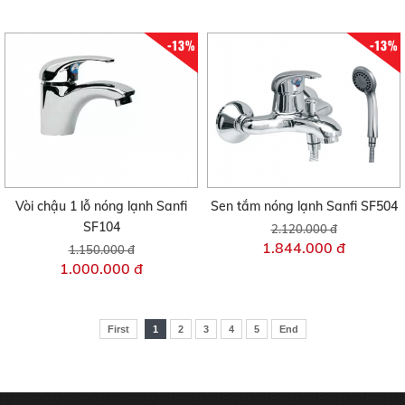
-13%
-13%
Vòi chậu 1 lỗ nóng lạnh Sanfi
Sen tắm nóng lạnh Sanfi SF504
SF104
2.120.000 đ
1.844.000 đ
1.150.000 đ
1.000.000 đ
First
1
2
3
4
5
End