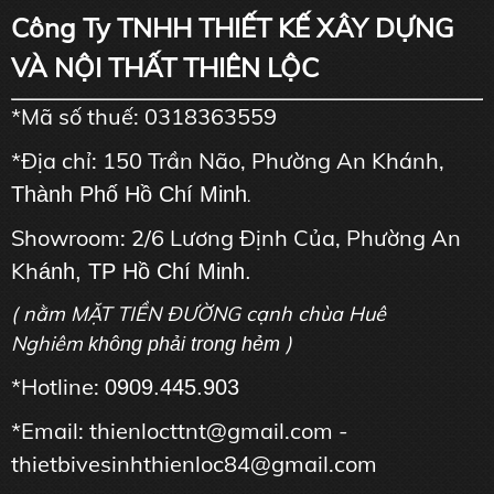
Công Ty TNHH THIẾT KẾ XÂY DỰNG
VÀ NỘI THẤT THIÊN LỘC
*Mã số thuế: 0318363559
*Địa chỉ: 150 Trần Não, Phường An Khánh,
Thành Phố Hồ Chí Minh
.
Showroom: 2/6 Lương Định Của, Phường An
Kh
ánh, TP Hồ Chí Minh.
( nằm MẶT TIỀN ĐƯỜNG cạnh chùa Huê
Nghiêm
)
không phải trong hẻm
*Hotline:
0909.445.903
*Email: thienlocttnt@gmail.com -
thietbivesinhthienloc84@gmail.com