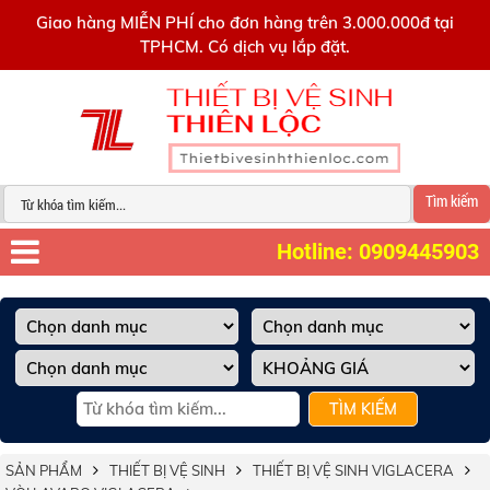
0909445903
Giao hàng MIỄN PHÍ cho đơn hàng trên 3.000.000đ tại
TPHCM. Có dịch vụ lắp đặt.
Tìm kiếm
Hotline: 0909445903
TÌM KIẾM
SẢN PHẨM
THIẾT BỊ VỆ SINH
THIẾT BỊ VỆ SINH VIGLACERA