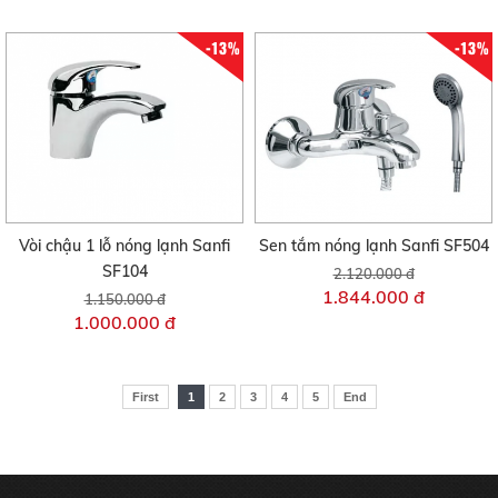
-13%
-13%
Vòi chậu 1 lỗ nóng lạnh Sanfi
Sen tắm nóng lạnh Sanfi SF504
SF104
2.120.000 đ
1.844.000 đ
1.150.000 đ
1.000.000 đ
First
1
2
3
4
5
End