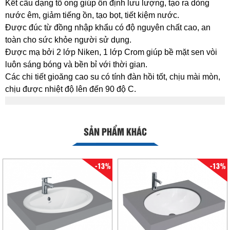
Kết cấu dạng tổ ong giúp ổn định lưu lượng, tạo ra dòng
nước êm, giảm tiếng ồn, tạo bọt, tiết kiệm nước.
Được đúc từ đồng nhập khẩu có độ nguyên chất cao, an
toàn cho sức khỏe người sử dụng.
Được mạ bởi 2 lớp Niken, 1 lớp Crom giúp bề mặt sen vòi
luôn sáng bóng và bền bỉ với thời gian.
Các chi tiết gioăng cao su có tính đàn hồi tốt, chịu mài mòn,
chịu được nhiệt độ lên đến 90 độ C.
SẢN PHẨM KHÁC
-13%
-13%