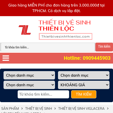
0909445903
Giao hàng MIỄN PHÍ cho đơn hàng trên 3.000.000đ tại
TPHCM. Có dịch vụ lắp đặt.
Tìm kiếm
Hotline: 0909445903
TÌM KIẾM
SẢN PHẨM
THIẾT BỊ VỆ SINH
THIẾT BỊ VỆ SINH VIGLACERA