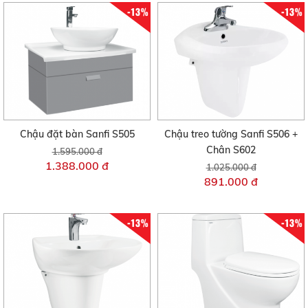
-13%
-13%
Chậu đặt bàn Sanfi S505
Chậu treo tường Sanfi S506 +
Chân S602
1.595.000 đ
1.388.000 đ
1.025.000 đ
891.000 đ
-13%
-13%