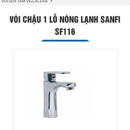
VÒI SEN TẮM VIGLACERA
VÒI CHẬU 1 LỖ NÓNG LẠNH SANFI
SF116