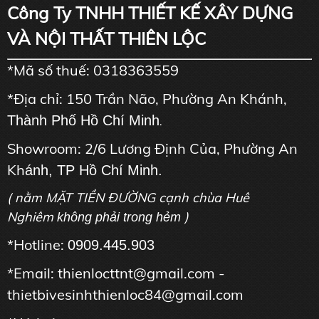
Công Ty TNHH THIẾT KẾ XÂY DỰNG
VÀ NỘI THẤT THIÊN LỘC
*Mã số thuế: 0318363559
*Địa chỉ: 150 Trần Não, Phường An Khánh,
Thành Phố Hồ Chí Minh
.
Showroom: 2/6 Lương Định Của, Phường An
Kh
ánh, TP Hồ Chí Minh.
( nằm MẶT TIỀN ĐƯỜNG cạnh chùa Huê
Nghiêm
)
không phải trong hẻm
*Hotline:
0909.445.903
*Email: thienlocttnt@gmail.com -
thietbivesinhthienloc84@gmail.com