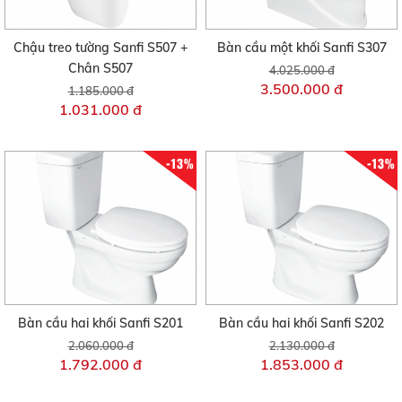
Chậu treo tường Sanfi S507 +
Bàn cầu một khối Sanfi S307
Chân S507
4.025.000 đ
3.500.000 đ
1.185.000 đ
1.031.000 đ
-13%
-13%
Bàn cầu hai khối Sanfi S201
Bàn cầu hai khối Sanfi S202
2.060.000 đ
2.130.000 đ
1.792.000 đ
1.853.000 đ