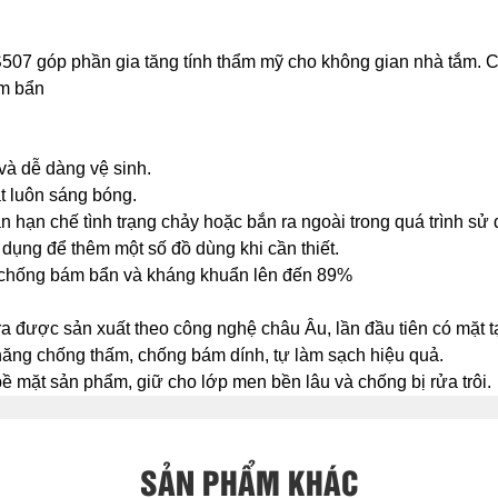
ng S507 góp phần gia tăng tính thẩm mỹ cho không gian nhà tắm
ám bẩn
 và dễ dàng vệ sinh.
t luôn sáng bóng.
n hạn chế tình trạng chảy hoặc bắn ra ngoài trong quá trình sử
ụng để thêm một số đồ dùng khi cần thiết.
chống bám bẩn và kháng khuẩn lên đến 89%
 được sản xuất theo công nghệ châu Âu, lần đầu tiên có mặt t
ăng chống thấm, chống bám dính, tự làm sạch hiệu quả.
bề mặt sản phẩm, giữ cho lớp men bền lâu và chống bị rửa trôi.
SẢN PHẨM KHÁC