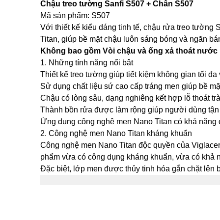
Chậu treo tường Sanfi S507 + Chân S507
Mã sản phẩm: S507
Với thiết kế kiểu dáng tinh tế, chậu rửa treo tườ
Titan, giúp bề mặt chậu luôn sáng bóng và ngăn b
Không bao gồm Vòi chậu và ống xả thoát nước
1. Những tính năng nổi bật
Thiết kế treo tường giúp tiết kiệm không gian tối đa
Sử dụng chất liệu sứ cao cấp tráng men giúp bề mặ
Chậu có lòng sâu, dạng nghiêng kết hợp lỗ thoát trà
Thành bồn rửa được làm rộng giúp người dùng tận d
Ứng dụng công nghệ men Nano Titan có khả năng 
2. Công nghệ men Nano Titan kháng khuẩn
Công nghệ men Nano Titan độc quyền của Viglacera
phẩm vừa có công dụng kháng khuẩn, vừa có khả n
Đặc biệt, lớp men được thủy tinh hóa gắn chặt lên 