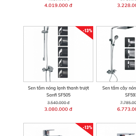
4.019.000 đ
3.228.0
-13%
Sen tắm nóng lạnh thanh trượt
Sen tắm cây nón
Sanfi SF505
SF59
3.540.000 đ
7.785.0
3.080.000 đ
6.773.0
-13%