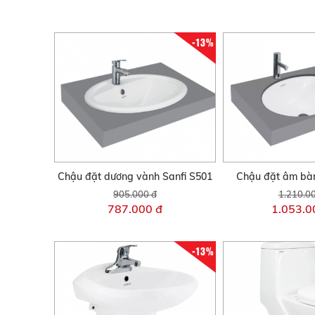
-13%
Chậu đặt dương vành Sanfi S501
Chậu đặt âm bàn
905.000 đ
1.210.0
787.000 đ
1.053.0
-13%