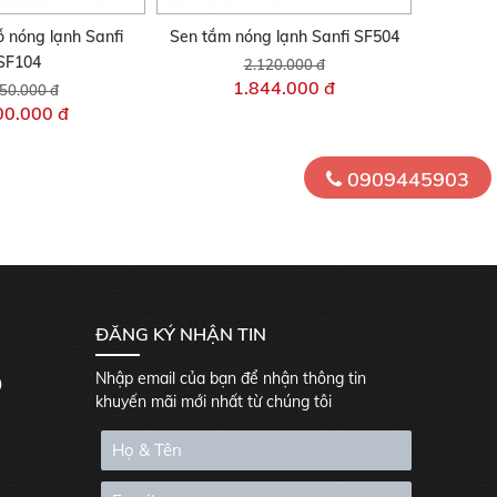
ỗ nóng lạnh Sanfi
Sen tắm nóng lạnh Sanfi SF504
SF104
2.120.000 đ
1.844.000 đ
50.000 đ
00.000 đ
0909445903
ĐĂNG KÝ NHẬN TIN
Nhập email của bạn để nhận thông tin
0
khuyến mãi mới nhất từ chúng tôi