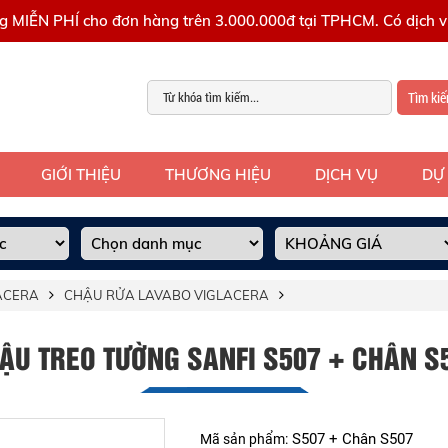
g MIỄN PHÍ cho đơn hàng trên 3.000.000đ tại TPHCM. Có dịch vụ
Tìm ki
GIỚI THIỆU
THƯƠNG HIỆU
DỊCH VỤ
DỰ
LACERA
CHẬU RỬA LAVABO VIGLACERA
ẬU TREO TƯỜNG SANFI S507 + CHÂN S
S507 + Chân S507
Mã sản phẩm: