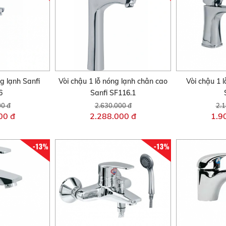
ng lạnh Sanfi
Vòi chậu 1 lỗ nóng lạnh chân cao
Vòi chậu 1 l
6
Sanfi SF116.1
00 đ
2.630.000 đ
2.1
00 đ
2.288.000 đ
1.9
-13%
-13%