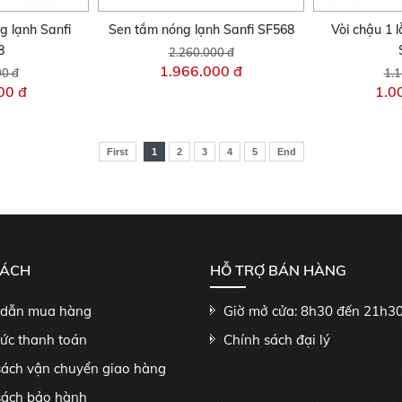
ng lạnh Sanfi
Sen tắm nóng lạnh Sanfi SF568
Vòi chậu 1 l
8
2.260.000 đ
1.966.000 đ
00 đ
1.1
00 đ
1.0
First
1
2
3
4
5
End
SÁCH
HỖ TRỢ BÁN HÀNG
dẫn mua hàng
Giờ mở cửa: 8h30 đến 21h3
hức thanh toán
Chính sách đại lý
sách vận chuyển giao hàng
sách bảo hành