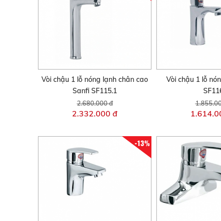
Vòi chậu 1 lỗ nóng lạnh chân cao
Vòi chậu 1 lỗ nó
Sanfi SF115.1
SF11
2.680.000 đ
1.855.0
2.332.000 đ
1.614.0
-13%