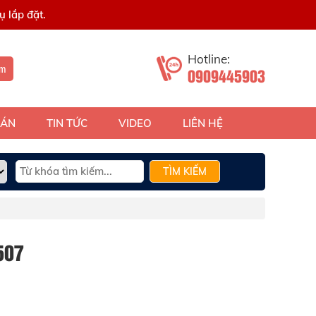
 lắp đặt.
Hotline:
ếm
0909445903
 ÁN
TIN TỨC
VIDEO
LIÊN HỆ
TÌM KIẾM
507