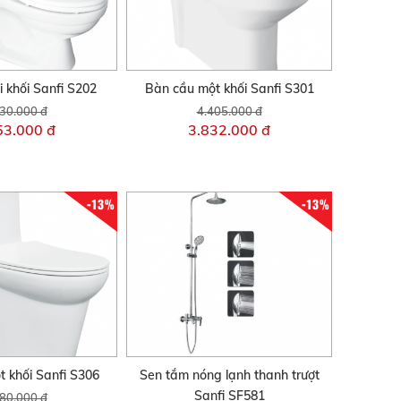
 khối Sanfi S202
Bàn cầu một khối Sanfi S301
30.000 đ
4.405.000 đ
53.000 đ
3.832.000 đ
-13%
-13%
 khối Sanfi S306
Sen tắm nóng lạnh thanh trượt
Sanfi SF581
80.000 đ