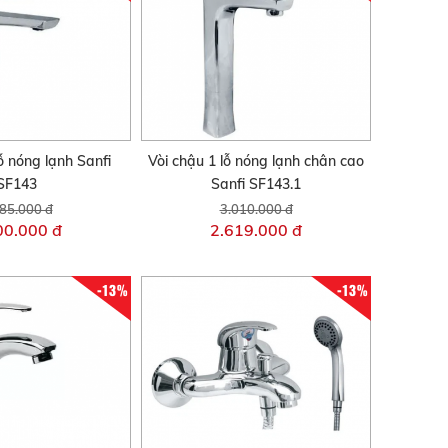
ỗ nóng lạnh Sanfi
Vòi chậu 1 lỗ nóng lạnh chân cao
SF143
Sanfi SF143.1
85.000 đ
3.010.000 đ
00.000 đ
2.619.000 đ
-13%
-13%