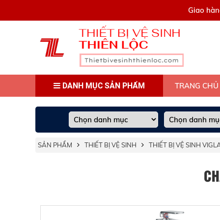
0909445903
Giao hàn
DANH MỤC SẢN PHẨM
TRANG CHỦ
SẢN PHẨM
THIẾT BỊ VỆ SINH
THIẾT BỊ VỆ SINH VIG
CH