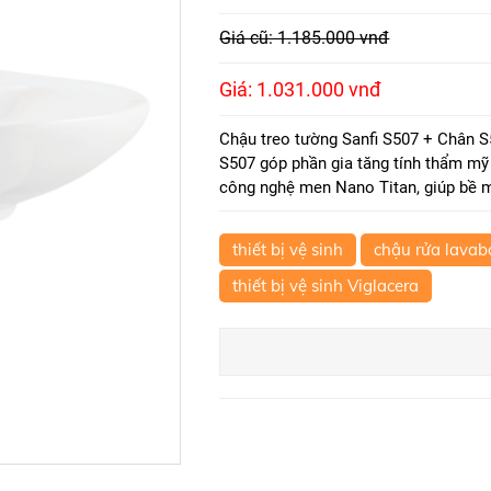
Giá cũ: 1.185.000 vnđ
Giá: 1.031.000 vnđ
Chậu treo tường Sanfi S507 + Chân S50
S507 góp phần gia tăng tính thẩm mỹ
công nghệ men Nano Titan, giúp bề 
thiết bị vệ sinh
chậu rửa lavab
thiết bị vệ sinh Viglacera