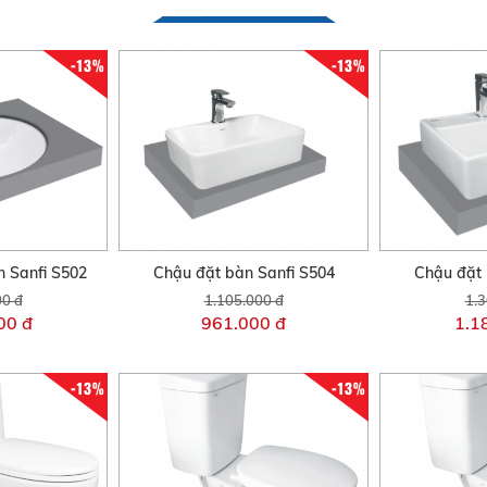
-13%
-13%
 Sanfi S502
Chậu đặt bàn Sanfi S504
Chậu đặt 
00 đ
1.105.000 đ
1.3
00 đ
961.000 đ
1.1
-13%
-13%