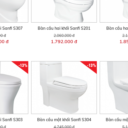
i Sanfi S307
Bàn cầu hai khối Sanfi S201
Bàn cầu hai
00 đ
2.060.000 đ
2.1
00 đ
1.792.000 đ
1.8
-13%
-13%
i Sanfi S303
Bàn cầu một khối Sanfi S304
Bàn cầu một
00 đ
4.745.000 đ
5.1