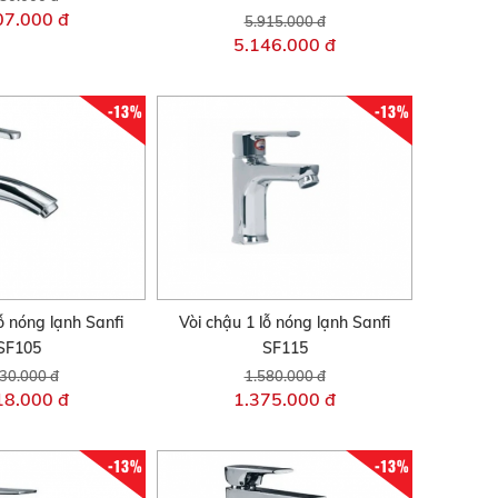
07.000 đ
5.915.000 đ
5.146.000 đ
-13%
-13%
ỗ nóng lạnh Sanfi
Vòi chậu 1 lỗ nóng lạnh Sanfi
SF105
SF115
30.000 đ
1.580.000 đ
18.000 đ
1.375.000 đ
-13%
-13%