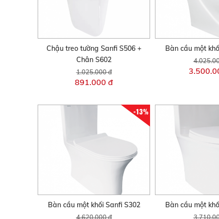
Chậu treo tường Sanfi S506 +
Bàn cầu một khố
Chân S602
4.025.0
3.500.0
1.025.000 đ
891.000 đ
-13%
Bàn cầu một khối Sanfi S302
Bàn cầu một khố
4.620.000 đ
3.710.0