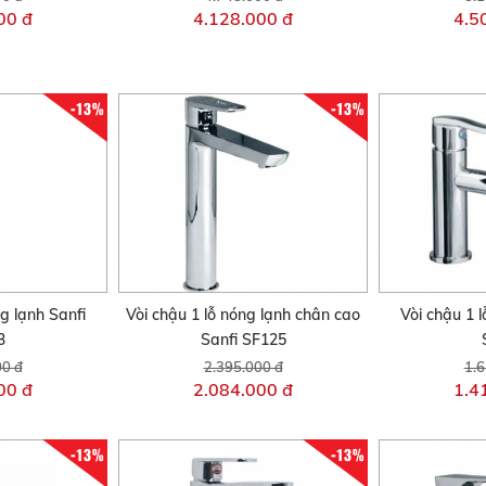
00 đ
4.128.000 đ
4.5
-13%
-13%
g lạnh Sanfi
Vòi chậu 1 lỗ nóng lạnh chân cao
Vòi chậu 1 l
3
Sanfi SF125
00 đ
2.395.000 đ
1.6
00 đ
2.084.000 đ
1.4
-13%
-13%