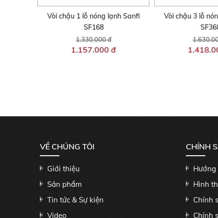
Vòi chậu 1 lỗ nóng lạnh Sanfi
Vòi chậu 3 lỗ nó
SF168
SF36
1.330.000 đ
1.630.0
1.157.000 đ
1.418.0
VỀ CHÚNG TÔI
CHÍNH 
Giới thiệu
Hướng 
Sản phẩm
Hình t
Tin tức & Sự kiện
Chính 
Video
Chính 