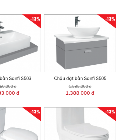
-13%
-13%
bàn Sanfi S503
Chậu đặt bàn Sanfi S505
60.000 đ
1.595.000 đ
83.000 đ
1.388.000 đ
-13%
-13%