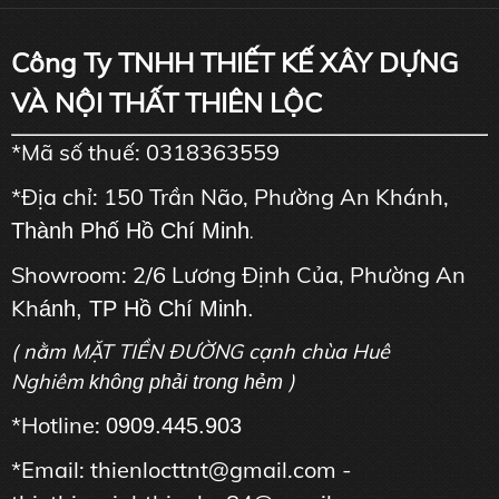
Công Ty TNHH THIẾT KẾ XÂY DỰNG
VÀ NỘI THẤT THIÊN LỘC
*Mã số thuế: 0318363559
*Địa chỉ: 150 Trần Não, Phường An Khánh,
Thành Phố Hồ Chí Minh
.
Showroom: 2/6 Lương Định Của, Phường An
Kh
ánh, TP Hồ Chí Minh.
( nằm MẶT TIỀN ĐƯỜNG cạnh chùa Huê
Nghiêm
)
không phải trong hẻm
*Hotline:
0909.445.903
*Email: thienlocttnt@gmail.com -