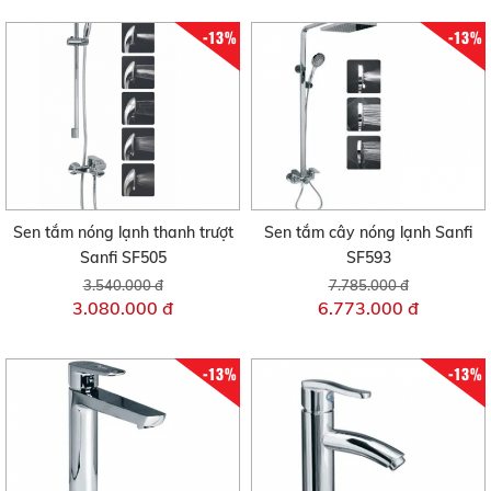
-13%
-13%
Sen tắm nóng lạnh thanh trượt
Sen tắm cây nóng lạnh Sanfi
Sanfi SF505
SF593
3.540.000 đ
7.785.000 đ
3.080.000 đ
6.773.000 đ
-13%
-13%