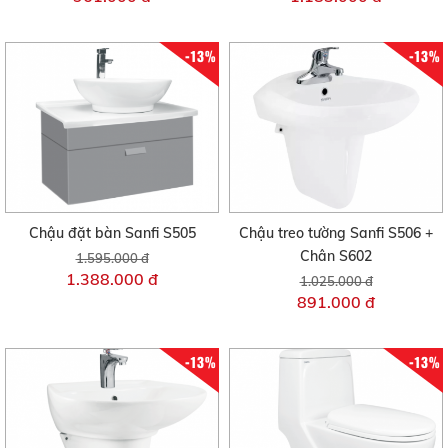
-13%
-13%
Chậu đặt bàn Sanfi S505
Chậu treo tường Sanfi S506 +
Chân S602
1.595.000 đ
1.388.000 đ
1.025.000 đ
891.000 đ
-13%
-13%