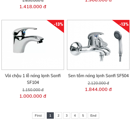
1.630.000 đ
1.418.000 đ
-13%
-13%
Vòi chậu 1 lỗ nóng lạnh Sanfi
Sen tắm nóng lạnh Sanfi SF504
SF104
2.120.000 đ
1.844.000 đ
1.150.000 đ
1.000.000 đ
First
1
2
3
4
5
End