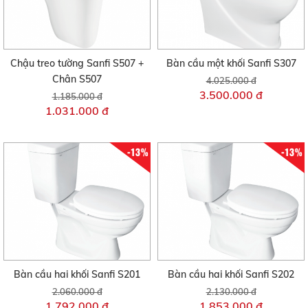
Chậu treo tường Sanfi S507 +
Bàn cầu một khối Sanfi S307
Chân S507
4.025.000 đ
3.500.000 đ
1.185.000 đ
1.031.000 đ
-13%
-13%
Bàn cầu hai khối Sanfi S201
Bàn cầu hai khối Sanfi S202
2.060.000 đ
2.130.000 đ
1.792.000 đ
1.853.000 đ