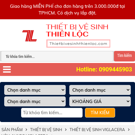
0909445903
Giao hàng MIỄN PHÍ cho đơn hàng trên 3.000.000đ tại
TPHCM. Có dịch vụ lắp đặt.
Tìm kiếm
Hotline: 0909445903
TÌM KIẾM
SẢN PHẨM
THIẾT BỊ VỆ SINH
THIẾT BỊ VỆ SINH VIGLACERA