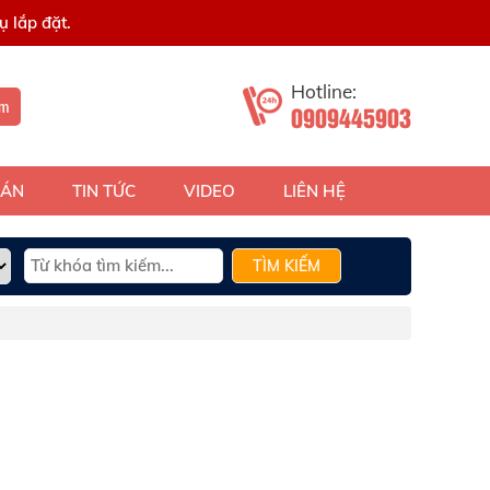
 lắp đặt.
Hotline:
ếm
0909445903
 ÁN
TIN TỨC
VIDEO
LIÊN HỆ
TÌM KIẾM