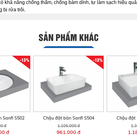
 khả năng chống thấm, chống bám dính, tự làm sạch hiệu quả. 
bị rửa trôi.
SẢN PHẨM KHÁC
-13%
-13%
 Sanfi S502
Chậu đặt bàn Sanfi S504
Chậu đặt 
00 đ
1.105.000 đ
1.3
00 đ
961.000 đ
1.1