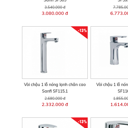
Sanfi SF505
SF59
3.540.000 đ
7.785.0
3.080.000 đ
6.773.0
-13%
Vòi chậu 1 lỗ nóng lạnh chân cao
Vòi chậu 1 lỗ nó
Sanfi SF115.1
SF11
2.680.000 đ
1.855.0
2.332.000 đ
1.614.0
-13%