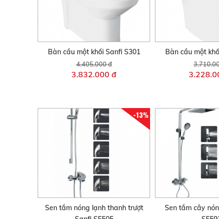
Bàn cầu một khối Sanfi S301
Bàn cầu một khố
4.405.000 đ
3.710.0
3.832.000 đ
3.228.0
-13%
Sen tắm nóng lạnh thanh trượt
Sen tắm cây nón