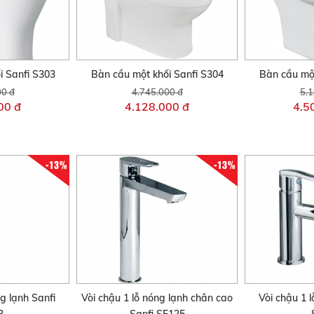
i Sanfi S303
Bàn cầu một khối Sanfi S304
Bàn cầu một
00 đ
4.745.000 đ
5.1
00 đ
4.128.000 đ
4.5
-13%
-13%
g lạnh Sanfi
Vòi chậu 1 lỗ nóng lạnh chân cao
Vòi chậu 1 l