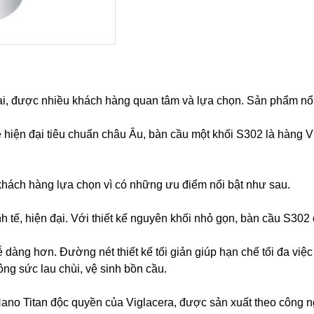
ại, được nhiều khách hàng quan tâm và lựa chọn. Sản phẩm nổi bậ
hiện đại tiêu chuẩn châu Âu, bàn cầu một khối S302 là hàng V
khách hàng lựa chọn vì có những ưu điểm nổi bật như sau.
nh tế, hiện đại. Với thiết kế nguyên khối nhỏ gọn, bàn cầu S302 
ễ dàng hơn. Đường nét thiết kế tối giản giúp hạn chế tối đa việ
ông sức lau chùi, vệ sinh bồn cầu.
o Titan độc quyền của Viglacera, được sản xuất theo công ngh