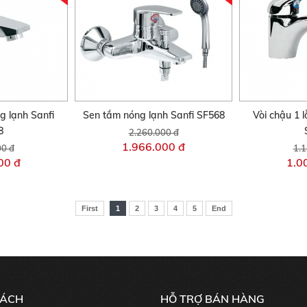
ng lạnh Sanfi
Sen tắm nóng lạnh Sanfi SF568
Vòi chậu 1 l
8
2.260.000 đ
1.966.000 đ
00 đ
1.1
00 đ
1.0
First
1
2
3
4
5
End
SÁCH
HỖ TRỢ BÁN HÀNG