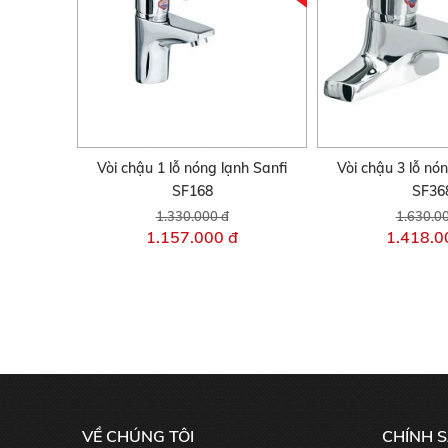
Vòi chậu 1 lỗ nóng lạnh Sanfi
Vòi chậu 3 lỗ nó
SF168
SF36
1.330.000 đ
1.630.0
1.157.000 đ
1.418.0
VỀ CHÚNG TÔI
CHÍNH 