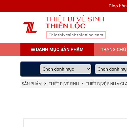
0909445903
Giao hàn
DANH MỤC SẢN PHẨM
TRANG CHỦ
SẢN PHẨM
THIẾT BỊ VỆ SINH
THIẾT BỊ VỆ SINH VIG