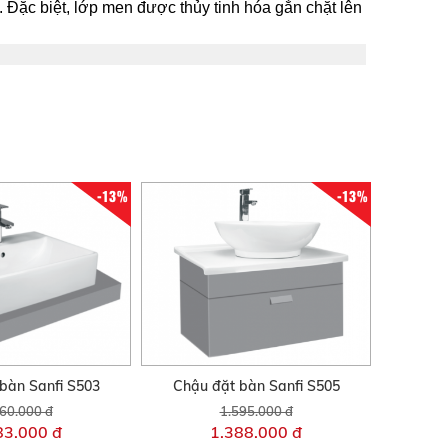
Đặc biệt, lớp men được thủy tinh hóa gắn chặt lên
-13%
-13%
bàn Sanfi S503
Chậu đặt bàn Sanfi S505
60.000 đ
1.595.000 đ
83.000 đ
1.388.000 đ