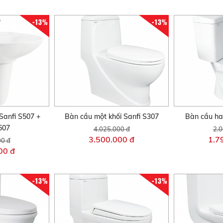
-13%
-13%
Sanfi S507 +
Bàn cầu một khối Sanfi S307
Bàn cầu hai
507
4.025.000 đ
2.0
3.500.000 đ
1.7
00 đ
00 đ
-13%
-13%