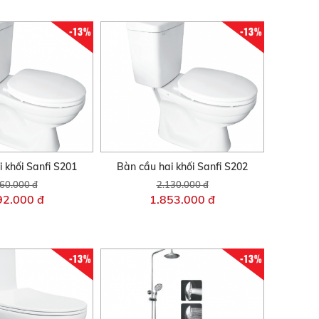
-13%
-13%
 khối Sanfi S201
Bàn cầu hai khối Sanfi S202
60.000 đ
2.130.000 đ
92.000 đ
1.853.000 đ
-13%
-13%