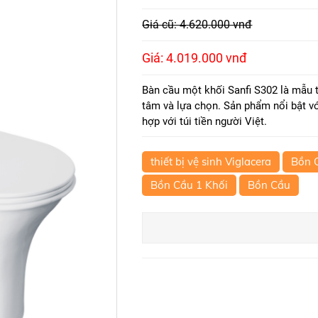
Giá cũ: 4.620.000 vnđ
Giá: 4.019.000 vnđ
Bàn cầu một khối Sanfi S302 là mẫu t
tâm và lựa chọn. Sản phẩm nổi bật với
hợp với túi tiền người Việt.
thiết bị vệ sinh Viglacera
Bồn C
Bồn Cầu 1 Khối
Bồn Cầu