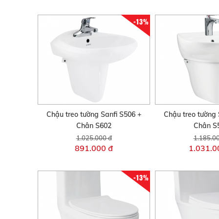
-13%
Chậu treo tường Sanfi S506 +
Chậu treo tường 
Chân S602
Chân S
1.025.000 đ
1.185.0
891.000 đ
1.031.0
-13%