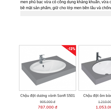
men phủ bạc vừa có công dụng kháng khuẩn, vừa có
bề mặt sản phẩm, giữ cho lớp men bền lâu và chống 
-13%
Chậu đặt dương vành Sanfi S501
Chậu đặt âm bàn
905.000 đ
1.210.0
787.000 đ
1.053.0