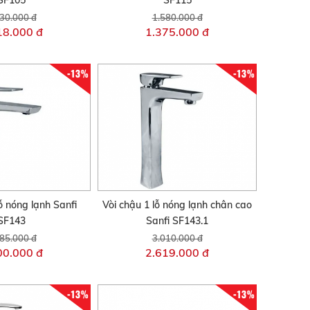
SF105
SF115
30.000 đ
1.580.000 đ
18.000 đ
1.375.000 đ
-13%
-13%
ỗ nóng lạnh Sanfi
Vòi chậu 1 lỗ nóng lạnh chân cao
SF143
Sanfi SF143.1
85.000 đ
3.010.000 đ
00.000 đ
2.619.000 đ
-13%
-13%