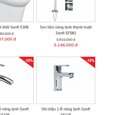
 khối Sanfi S306
Sen tắm nóng lạnh thanh trượt
Sanfi SF581
80.000 đ
07.000 đ
5.915.000 đ
5.146.000 đ
-13%
-13%
ỗ nóng lạnh Sanfi
Vòi chậu 1 lỗ nóng lạnh Sanfi