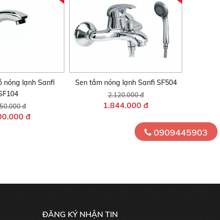
ỗ nóng lạnh Sanfi
Sen tắm nóng lạnh Sanfi SF504
SF104
2.120.000 đ
1.844.000 đ
50.000 đ
00.000 đ
0909445903
ĐĂNG KÝ NHẬN TIN