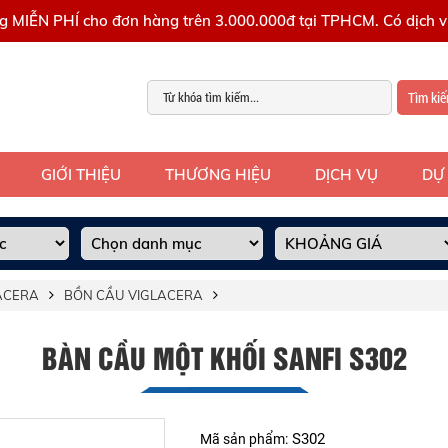
g MIỄN PHÍ cho đơn hàng trên 3.000.000đ tại TPHCM. Có dịch vụ
Tìm ki
GIỚI THIỆU
THƯƠNG HIỆU
DỊCH VỤ
DỰ
LACERA
BỒN CẦU VIGLACERA
BÀN CẦU MỘT KHỐI SANFI S302
S302
Mã sản phẩm: