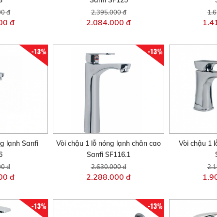
3
Sanfi SF125
00 đ
2.395.000 đ
1.6
00 đ
2.084.000 đ
1.4
-13%
-13%
ng lạnh Sanfi
Vòi chậu 1 lỗ nóng lạnh chân cao
Vòi chậu 1 l
6
Sanfi SF116.1
00 đ
2.630.000 đ
2.1
00 đ
2.288.000 đ
1.9
-13%
-13%