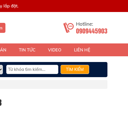
 lắp đặt.
Hotline:
ếm
0909445903
 ÁN
TIN TỨC
VIDEO
LIÊN HỆ
TÌM KIẾM
8