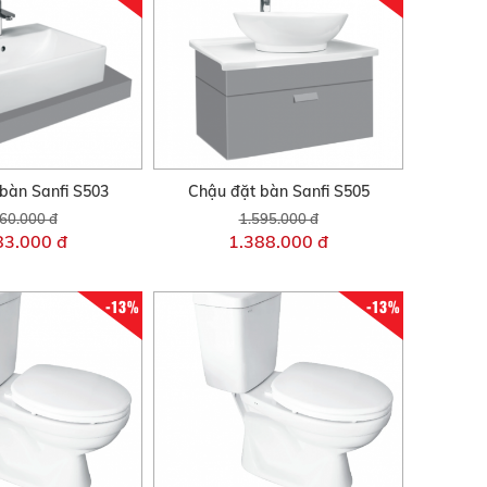
bàn Sanfi S503
Chậu đặt bàn Sanfi S505
60.000 đ
1.595.000 đ
83.000 đ
1.388.000 đ
-13%
-13%