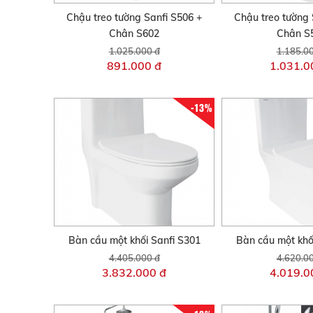
Chậu treo tường Sanfi S506 +
Chậu treo tường 
Chân S602
Chân S
1.025.000 đ
1.185.0
891.000 đ
1.031.0
-13%
Bàn cầu một khối Sanfi S301
Bàn cầu một khố
4.405.000 đ
4.620.0
3.832.000 đ
4.019.0