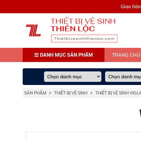
0909445903
Giao hàn
DANH MỤC SẢN PHẨM
TRANG CHỦ
SẢN PHẨM
THIẾT BỊ VỆ SINH
THIẾT BỊ VỆ SINH VIG