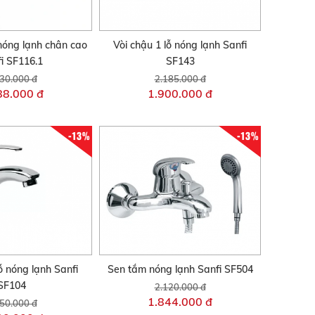
 nóng lạnh chân cao
Vòi chậu 1 lỗ nóng lạnh Sanfi
i SF116.1
SF143
30.000 đ
2.185.000 đ
88.000 đ
1.900.000 đ
-13%
-13%
ỗ nóng lạnh Sanfi
Sen tắm nóng lạnh Sanfi SF504
SF104
2.120.000 đ
1.844.000 đ
50.000 đ