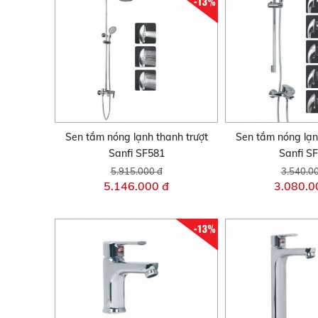
-13%
Sen tắm nóng lạnh thanh trượt
Sen tắm nóng lạn
Sanfi SF581
Sanfi S
5.915.000 đ
3.540.0
5.146.000 đ
3.080.0
-13%