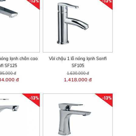
-13%
-13%
 nóng lạnh chân cao
Vòi chậu 1 lỗ nóng lạnh Sanfi
fi SF125
SF105
95.000 đ
1.630.000 đ
84.000 đ
1.418.000 đ
-13%
-13%