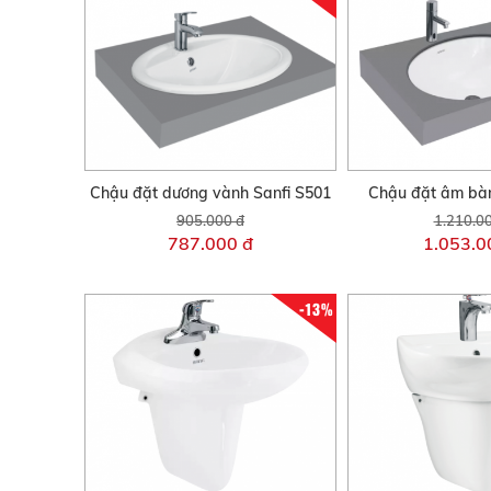
Chậu đặt dương vành Sanfi S501
Chậu đặt âm bàn
905.000 đ
1.210.0
787.000 đ
1.053.0
-13%