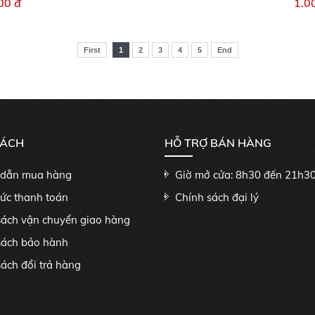
00 đ
1.0
First
1
2
3
4
5
End
SÁCH
HỖ TRỢ BÁN HÀNG
dẫn mua hàng
Giờ mở cửa: 8h30 đến 21h3
hức thanh toán
Chính sách đại lý
sách vận chuyển giao hàng
sách bảo hành
ách đổi trả hàng