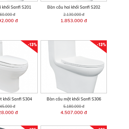
 khối Sanfi S201
Bàn cầu hai khối Sanfi S202
60.000 đ
2.130.000 đ
92.000 đ
1.853.000 đ
-13%
-13%
 khối Sanfi S304
Bàn cầu một khối Sanfi S306
45.000 đ
5.180.000 đ
28.000 đ
4.507.000 đ