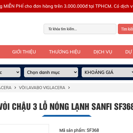
g MIỄN PHÍ cho đơn hàng trên 3.000.000đ tại TPHCM. Có dịch vụ
Tìm ki
GIỚI THIỆU
THƯƠNG HIỆU
DỊCH VỤ
DỰ
LACERA
VÒI LAVABO VIGLACERA
VÒI CHẬU 3 LỖ NÓNG LẠNH SANFI SF36
SF368
Mã sản phẩm: