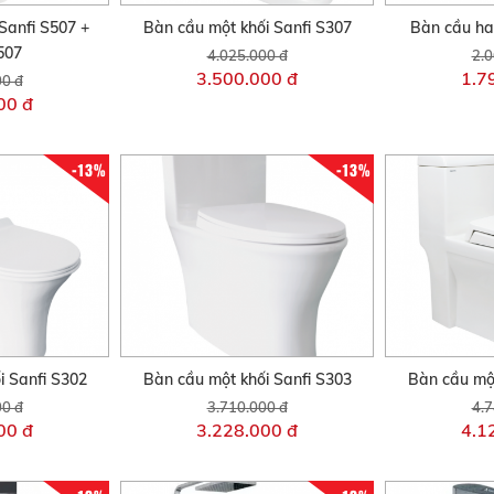
Sanfi S507 +
Bàn cầu một khối Sanfi S307
Bàn cầu hai
507
4.025.000 đ
2.0
3.500.000 đ
1.7
00 đ
00 đ
-13%
-13%
i Sanfi S302
Bàn cầu một khối Sanfi S303
Bàn cầu một
00 đ
3.710.000 đ
4.7
00 đ
3.228.000 đ
4.1