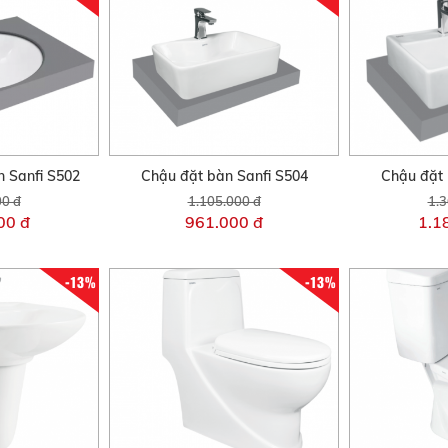
 Sanfi S502
Chậu đặt bàn Sanfi S504
Chậu đặt 
00 đ
1.105.000 đ
1.3
00 đ
961.000 đ
1.1
-13%
-13%