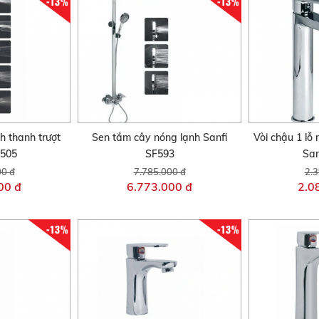
-13%
-13%
h thanh trượt
Sen tắm cây nóng lạnh Sanfi
Vòi chậu 1 lỗ
F505
SF593
San
00 đ
7.785.000 đ
2.3
00 đ
6.773.000 đ
2.0
-13%
-13%