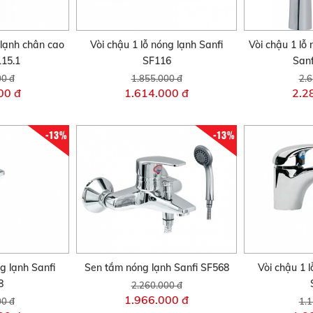
 lạnh chân cao
Vòi chậu 1 lỗ nóng lạnh Sanfi
Vòi chậu 1 lỗ
115.1
SF116
Sanf
00 đ
1.855.000 đ
2.6
00 đ
1.614.000 đ
2.2
-13%
-13%
ng lạnh Sanfi
Sen tắm nóng lạnh Sanfi SF568
Vòi chậu 1 l
8
2.260.000 đ
1.966.000 đ
00 đ
1.1