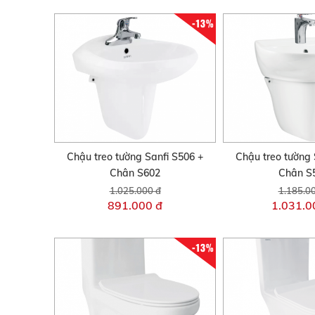
-13%
Chậu treo tường Sanfi S506 +
Chậu treo tường 
Chân S602
Chân S
1.025.000 đ
1.185.0
891.000 đ
1.031.0
-13%