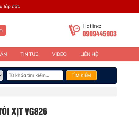
 lắp đặt.
Hotline:
ếm
0909445903
 ÁN
TIN TỨC
VIDEO
LIÊN HỆ
TÌM KIẾM
ÒI XỊT VG826