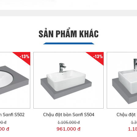
SẢN PHẨM KHÁC
-13%
-13%
 Sanfi S502
Chậu đặt bàn Sanfi S504
Chậu đặt 
00 đ
1.105.000 đ
1.3
00 đ
961.000 đ
1.1