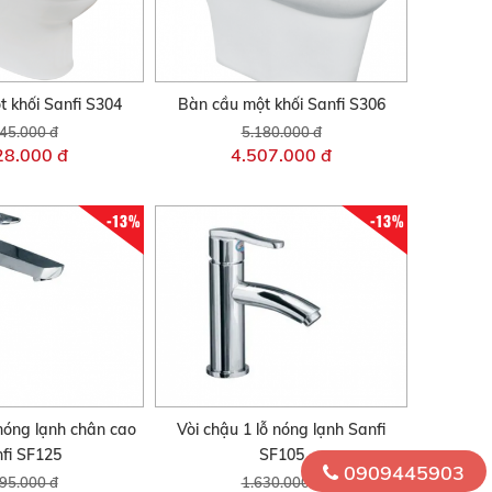
 khối Sanfi S304
Bàn cầu một khối Sanfi S306
45.000 đ
5.180.000 đ
28.000 đ
4.507.000 đ
-13%
-13%
 nóng lạnh chân cao
Vòi chậu 1 lỗ nóng lạnh Sanfi
fi SF125
SF105
0909445903
95.000 đ
1.630.000 đ