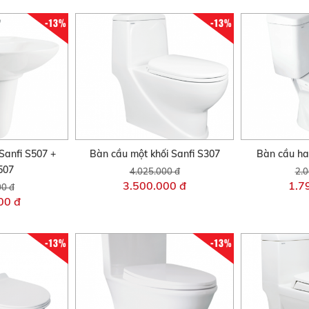
-13%
-13%
Sanfi S507 +
Bàn cầu một khối Sanfi S307
Bàn cầu hai
507
4.025.000 đ
2.0
3.500.000 đ
1.7
00 đ
00 đ
-13%
-13%