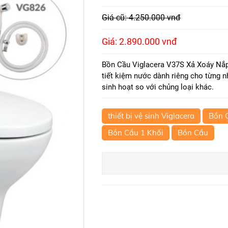
Giá cũ: 4.250.000 vnđ
Giá: 2.890.000 vnđ
Bồn Cầu Viglacera V37S Xả Xoáy Nắp
tiết kiệm nước dành riêng cho từng n
sinh hoạt so với chủng loại khác.
thiết bị vệ sinh Viglacera
Bồn C
Bồn Cầu 1 Khối
Bồn Cầu