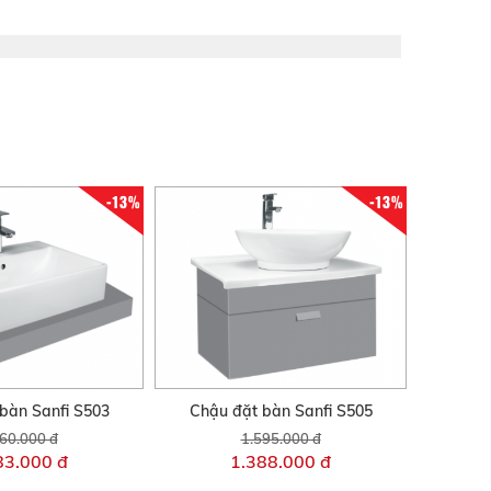
-13%
-13%
bàn Sanfi S503
Chậu đặt bàn Sanfi S505
60.000 đ
1.595.000 đ
83.000 đ
1.388.000 đ