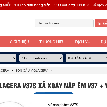
g MIỄN PHÍ cho đơn hàng trên 3.000.000đ tại TPHCM. Có dịch vụ
Tìm ki
GIỚI THIỆU
THƯƠNG HIỆU
DỊCH VỤ
DỰ
LACERA
BỒN CẦU VIGLACERA
LACERA V37S XẢ XOÁY NẮP ÊM V37 + V
V37S
Mã sản phẩm: