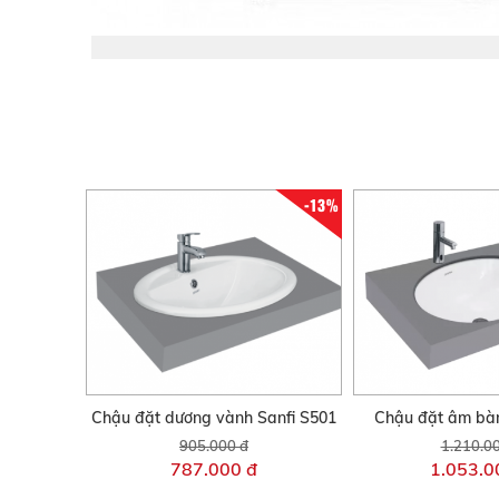
-13%
Chậu đặt dương vành Sanfi S501
Chậu đặt âm bàn
905.000 đ
1.210.0
787.000 đ
1.053.0