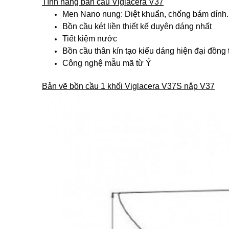
Tính năng bàn cầu Viglacera V37
Men Nano nung: Diệt khuẩn, chống bám dính.
Bồn cầu két liền thiết kế duyên dáng nhất
Tiết kiệm nước
Bồn cầu thân kín tạo kiểu dáng hiện đại đồng
Công nghệ mẫu mã từ Ý
Bản vẽ bồn cầu 1 khối Viglacera V37S nắp V37