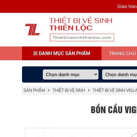
0909445903
Giao hàn
DANH MỤC SẢN PHẨM
TRANG CHỦ
SẢN PHẨM
THIẾT BỊ VỆ SINH
THIẾT BỊ VỆ SINH VIG
BỒN CẦU VIG