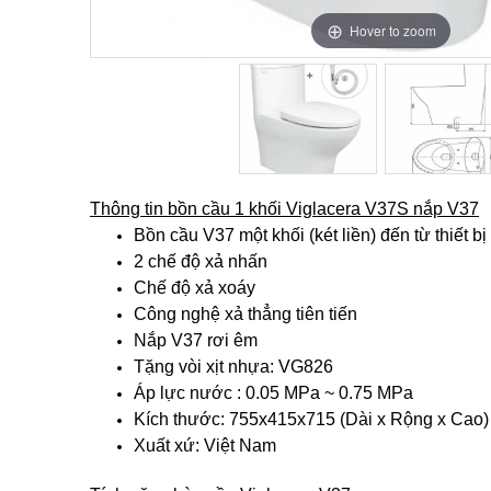
Hover to zoom
Hover to zoom
Thông tin bồn cầu 1 khối Viglacera V37S nắp V37
Bồn cầu V37 một khối (két liền) đến từ thiết bị
2 chế độ xả nhấn
Chế độ xả xoáy
Công nghệ xả thẳng tiên tiến
Nắp V37 rơi êm
Tặng vòi xịt nhựa: VG826
Áp lực nước : 0.05 MPa ~ 0.75 MPa
Kích thước: 755x415x715 (Dài x Rộng x Cao)
Xuất xứ: Việt Nam