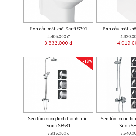
Bàn cầu một khối Sanfi S301
Bàn cầu một khố
4.405.000 đ
4.620.0
3.832.000 đ
4.019.0
-13%
Sen tắm nóng lạnh thanh trượt
Sen tắm nóng lạn
Sanfi SF581
Sanfi S
5.915.000 đ
3.540.0