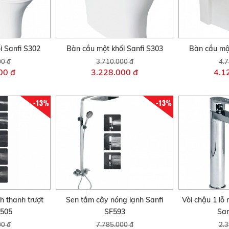
i Sanfi S302
Bàn cầu một khối Sanfi S303
Bàn cầu một
00 đ
3.710.000 đ
4.7
00 đ
3.228.000 đ
4.1
-13%
-13%
h thanh trượt
Sen tắm cây nóng lạnh Sanfi
Vòi chậu 1 lỗ
F505
SF593
San
00 đ
7.785.000 đ
2.3