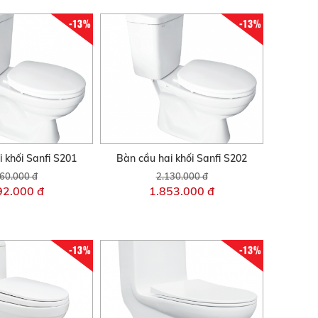
-13%
-13%
 khối Sanfi S201
Bàn cầu hai khối Sanfi S202
60.000 đ
2.130.000 đ
92.000 đ
1.853.000 đ
-13%
-13%