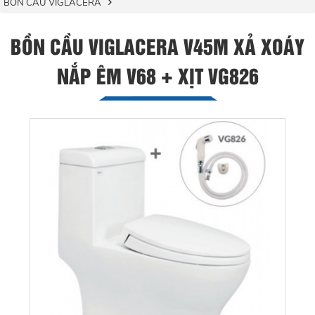
BỒN CẦU VIGLACERA
BỒN CẦU VIGLACERA V45M XẢ XOÁY
NẮP ÊM V68 + XỊT VG826