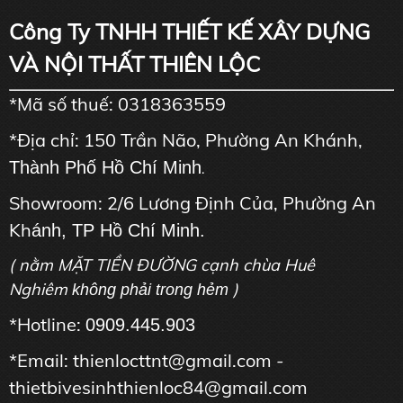
Công Ty TNHH THIẾT KẾ XÂY DỰNG
VÀ NỘI THẤT THIÊN LỘC
*Mã số thuế: 0318363559
*Địa chỉ: 150 Trần Não, Phường An Khánh,
Thành Phố Hồ Chí Minh
.
Showroom: 2/6 Lương Định Của, Phường An
Kh
ánh, TP Hồ Chí Minh.
( nằm MẶT TIỀN ĐƯỜNG cạnh chùa Huê
Nghiêm
)
không phải trong hẻm
*Hotline:
0909.445.903
*Email: thienlocttnt@gmail.com -
thietbivesinhthienloc84@gmail.com