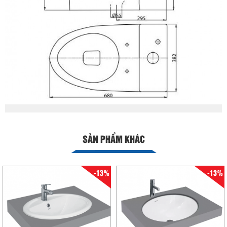
SẢN PHẨM KHÁC
-13%
-13%