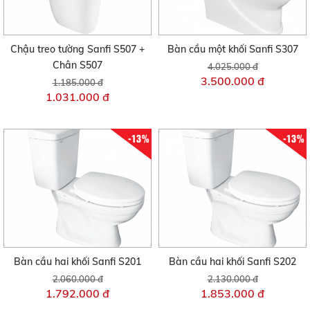
Chậu treo tường Sanfi S507 +
Bàn cầu một khối Sanfi S307
Chân S507
4.025.000 đ
3.500.000 đ
1.185.000 đ
1.031.000 đ
-13%
-13%
Bàn cầu hai khối Sanfi S201
Bàn cầu hai khối Sanfi S202
2.060.000 đ
2.130.000 đ
1.792.000 đ
1.853.000 đ