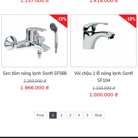
1.157.000 đ
1.418.000 đ
-13%
-13%
Sen tắm nóng lạnh Sanfi SF568
Vòi chậu 1 lỗ nóng lạnh Sanfi
SF104
2.260.000 đ
1.966.000 đ
1.150.000 đ
1.000.000 đ
First
1
2
3
4
5
End