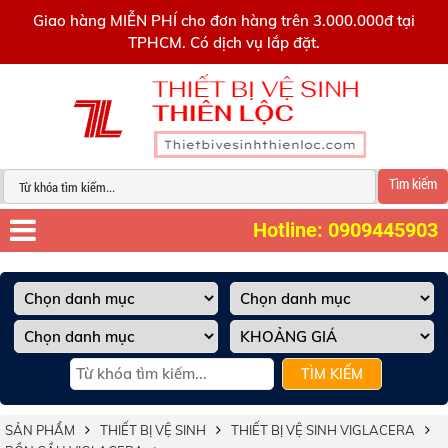
0909445903
Giao hàng MIỄN PHÍ cho đơn hàng trên 3.000.000đ tại
TPHCM. Có dịch vụ lắp đặt.
Tìm kiếm
Hotline: 0909445903
TÌM KIẾM
SẢN PHẨM
THIẾT BỊ VỆ SINH
THIẾT BỊ VỆ SINH VIGLACERA