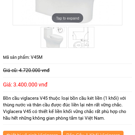
Tap to expand
Tap to expand
V45M
Mã sản phẩm:
Giá cũ: 4.720.000 vnđ
Giá: 3.400.000 vnđ
Bồn cầu viglacera V45 thuộc loại bồn cầu két liền (1 khối) với
thùng nước và thân cầu được đúc liền lại nên rất vững chắc.
Viglacera V45 có thiết kế liền khối vững chắc rất phù hợp cho
hầu hết những không gian phòng tắm tại Việt Nam.