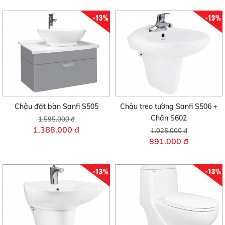
-13%
-13%
Chậu đặt bàn Sanfi S505
Chậu treo tường Sanfi S506 +
Chân S602
1.595.000 đ
1.388.000 đ
1.025.000 đ
891.000 đ
-13%
-13%