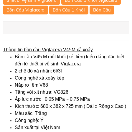
thiết bị vệ sinh Viglacera
Bồn Cầu 1 Khối Viglacera
Bồn Cầu Viglacera
Bồn Cầu 1 Khối
Bồn Cầu
Thông tin bồn cầu Viglacera V45M xả xoáy
Bồn cầu V45 M một khối (két liền) kiểu dáng đặc biệt
đến từ thiết bị vệ sinh Viglacera
2 chế độ xả nhấn: 6l/3l
Công nghệ xả xoáy kép
Nắp rơi êm V68
Tặng vòi xịt nhựa: VG826
Áp lực nước : 0.05 MPa ~ 0.75 MPa
Kích thước: 680 x 382 x 725 mm ( Dài x Rộng x Cao )
Màu sắc: Trắng
Công nghệ: Ý
Sản xuất tại Việt Nam